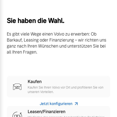
Volvo Winter- und
Fahrzeug konfigurieren
Sommer Kompletträder.
Bitte sprechen Sie uns
Sie haben die Wahl.
Sofort verfügbare Fahrzeuge
direkt an.
Mehr erfahren
Es gibt viele Wege einen Volvo zu erwerben: Ob
Barkauf, Leasing oder Finanzierung – wir richten uns
ganz nach Ihren Wünschen und unterstützen Sie bei
all Ihren Fragen.
Volvo Selekt
Frühjahrscheck
Gebrauchtwagen
Entdecken Sie unsere
Die Neuwagenalternative
saisonalen Angebote.
Mehr erfahren
Mehr erfahren
Kaufen
Kaufen Sie Ihren Volvo vor Ort und profitieren Sie von
unseren Vorteilen.
Jetzt konfigurieren
Editionsmodelle
Finanzierung & Leasing
Leasen/Finanzieren
Jetzt kennenlernen