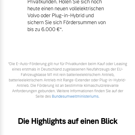
Privatkunden. Holen Sie sich noch
heute einen neuen vollelektrischen
Volvo oder Plug-in-Hybrid und
sichern Sie sich Fördersummen von
bis zu 6.000 €⁠*.
*Die E‑Auto-Förderung gilt nur für Privatkunden beim Kauf oder Leasing
eines erstmals in Deutschland zugelassenen Neufahrzeugs der EU-
Fahrzeugklasse M1 mit rein batterieelektrischem Antrieb,
batterieelektrischem Antrieb mit Range-Extender oder Plug-in-Hybrid-
Antrieb. Die Förderung ist an bestimmte klimaschutzrelevante
Anforderungen gebunden. Weitere Informationen finden Sie auf der
Seite des
Bundesumweltministeriums.
Die Highlights auf einen Blick