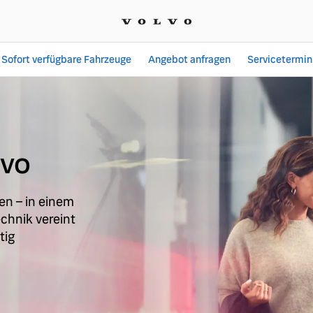
Sofort verfügbare Fahrzeuge
Angebot anfragen
Servicetermin
r GmbH & Co KG
lvo
en – in einem
chnik vereint
tig