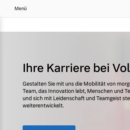
Menü
Karriere bei uns | Fabe
Vollelektrisch
Ihre Karriere bei Vo
6 Modelle
Gestalten Sie mit uns die Mobilität von morg
Team, das Innovation lebt, Menschen und Te
und sich mit Leidenschaft und Teamgeist ste
Plug-in Hybrid
weiterentwickelt.
3 Modelle