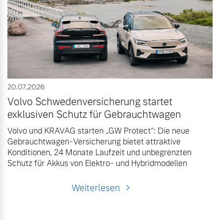
Volvo Winter- und
Fahrzeug konfigurieren
Sommer Kompletträder.
Bitte sprechen Sie uns
Sofort verfügbare Fahrzeuge
direkt an.
Mehr erfahren
20.07.2026
Volvo Schwedenversicherung startet
Volvo Selekt
Frühjahrscheck
exklusiven Schutz für Gebrauchtwagen
Gebrauchtwagen
Entdecken Sie unsere
Volvo und KRAVAG starten „GW Protect“: Die neue
Die Neuwagenalternative
saisonalen Angebote.
Gebrauchtwagen-Versicherung bietet attraktive
Mehr erfahren
Konditionen, 24 Monate Laufzeit und unbegrenzten
Mehr erfahren
Schutz für Akkus von Elektro- und Hybridmodellen
Weiterlesen
Editionsmodelle
Finanzierung & Leasing
Jetzt kennenlernen