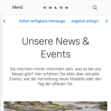
Menü
Unsere News & Events |
Sofort verfügbare Fahrzeuge
Angebot anfragen
Se
Unsere News &
Events
Vollelektrisch
6 Modelle
Sie möchten immer informiert sein, was es bei uns
Neues gibt? Hier erfahren Sie alles über aktuelle
Events, wie die Vorstellung neuer Modelle oder den
Tag der offenen Tür.
Aktuelle Angebote
Über uns
Plug-in Hybrid
3 Modelle
Geschäftskunden
Unser Team