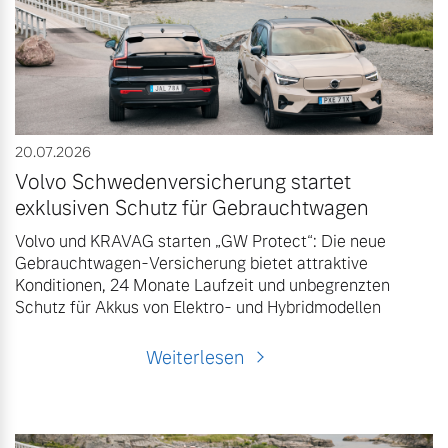
Volvo Gebrauchtwagenbörse
Kontakt und Anfahrt
Mild-Hybrid
4 Modelle
Gebrauchtwagen
Karriere
Volvo kauft Ihr Auto
Kooperationspartner
20.07.2026
Unsere News & Events
Volvo Schwedenversicherung startet
exklusiven Schutz für Gebrauchtwagen
Aktuelle Zubehörangebote
Geschäftskunden
Volvo und KRAVAG starten „GW Protect“: Die neue
Zubehörkatalog
Gebrauchtwagen-Versicherung bietet attraktive
Editionsmodelle
Konditionen, 24 Monate Laufzeit und unbegrenzten
Schutz für Akkus von Elektro- und Hybridmodellen
Konnektivität
Service by Volvo
Weiterlesen
Sie erhalten bei uns eine
Angebot anfragen
Vielzahl von Original