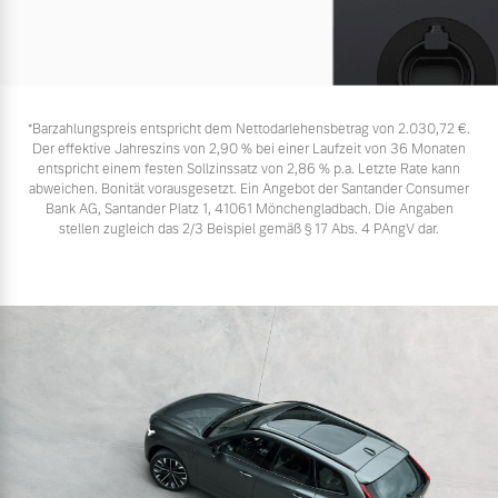
*Barzahlungspreis entspricht dem Nettodarlehensbetrag von 2.030,72 €.
Der effektive Jahreszins von 2,90 % bei einer Laufzeit von 36 Monaten
entspricht einem festen Sollzinssatz von 2,86 % p.a. Letzte Rate kann
abweichen. Bonität vorausgesetzt. Ein Angebot der Santander Consumer
Bank AG, Santander Platz 1, 41061 Mönchengladbach. Die Angaben
stellen zugleich das 2/3 Beispiel gemäß § 17 Abs. 4 PAngV dar.