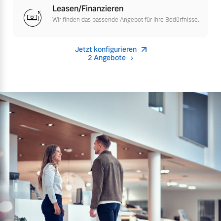
Leasen/Finanzieren
Versicherung
Wir finden das passende Angebot für Ihre Bedürfnisse.
Mehr erfahren
Jetzt konfigurieren
2 Angebote