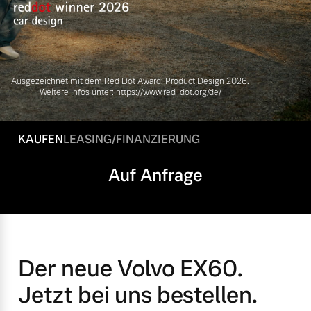
Volvo Gebrauchtwagenbörse
Kontakt und Anfahrt
Mild-Hybrid
4 Modelle
Gebrauchtwagen
Karriere
Ausgezeichnet mit dem Red Dot Award: Product Design 2026.
Volvo kauft Ihr Auto
Kooperationspartner
Weitere Infos unter:
https://www.red-dot.org/de/
Unsere News & Events
KAUFEN
LEASING/FINANZIERUNG
Aktuelle Zubehörangebote
Geschäftskunden
Auf Anfrage
Zubehörkatalog
Editionsmodelle
Konnektivität
Service by Volvo
Der neue Volvo EX60.
Jetzt bei uns bestellen.
Sie erhalten bei uns eine
Angebot anfragen
Vielzahl von Original