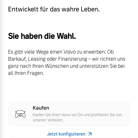
Volvo Winter- und
Entwickelt für das wahre Leben.
Fahrzeug konfigurieren
Sommer Kompletträder.
Bitte sprechen Sie uns
Sofort verfügbare Fahrzeuge
direkt an.
Sie haben die Wahl.
Mehr erfahren
Es gibt viele Wege einen Volvo zu erwerben: Ob
Barkauf, Leasing oder Finanzierung – wir richten uns
ganz nach Ihren Wünschen und unterstützen Sie bei
Volvo Selekt
Frühjahrscheck
all Ihren Fragen.
Gebrauchtwagen
Entdecken Sie unsere
Die Neuwagenalternative
saisonalen Angebote.
Mehr erfahren
Mehr erfahren
Kaufen
Kaufen Sie Ihren Volvo vor Ort und profitieren Sie von
unseren Vorteilen.
Editionsmodelle
Finanzierung & Leasing
Jetzt konfigurieren
Jetzt kennenlernen