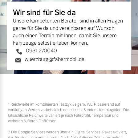
Wir sind für Sie da
Unsere kompetenten Berater sind in allen Fragen
gerne für Sie da und vereinbaren auf Wunsch
auch einen Termin mit Ihnen, damit Sie unsere
Fahrzeuge selbst erleben können.
0931 270040
wuerzburg@fabermobil.de
1 Reichweite im kombinierten Testzyklus gem. WLTP basierend auf
vorläufigen Werten vorbehaltlich der abschließenden Homologation. Die
tatsächliche Reichweite variiert je nach Fahrprofil, Temperatur und
weiteren äußeren Einflüssen.
2 Die Google Services werden über ein Digital Services-Paket aktiviert,
das für vier Jahre enthalten ist. Nach Ablauf dieses Zeitraums gelten