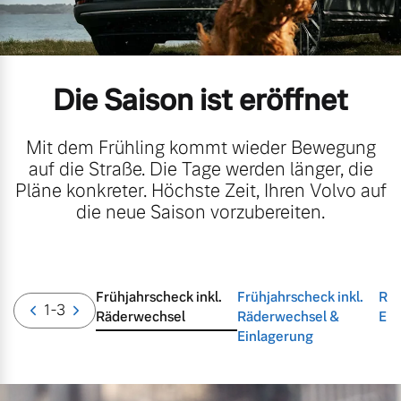
Volvo Gebrauchtwagenbörse
Kontakt und Anfahrt
Mild-Hybrid
4 Modelle
Gebrauchtwagen
Karriere
Die Saison ist eröffnet
Volvo kauft Ihr Auto
Kooperationspartner
Mit dem Frühling kommt wieder Bewegung
Unsere News & Events
auf die Straße. Die Tage werden länger, die
Aktuelle Zubehörangebote
Pläne konkreter. Höchste Zeit, Ihren Volvo auf
Geschäftskunden
die neue Saison vorzubereiten.
Zubehörkatalog
Editionsmodelle
Konnektivität
Frühjahrscheck inkl.
Frühjahrscheck inkl.
Räd
Service by Volvo
1
-3
Räderwechsel
Räderwechsel &
Ein
Einlagerung
Sie erhalten bei uns eine
Angebot anfragen
Vielzahl von Original