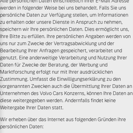
Alle persönlichen Daten einschließlich Ihrer E-Mail Adresse
Sie erhalten bei uns eine
werden in folgender Weise bei uns behandelt. Falls Sie uns
Fahrzeug konfigurieren
Vielzahl von Original
persönliche Daten zur Verfügung stellen, um Informationen
Volvo Winter- und
zu erhalten oder unsere Dienste in Anspruch zu nehmen,
Sommer Kompletträder.
Sofort verfügbare Fahrzeuge
speichern wir Ihre persönlichen Daten. Dies ermöglicht uns,
Bitte sprechen Sie uns
Ihre Bitte zu erfüllen. Ihre persönlichen Angaben werden von
direkt an.
uns nur zum Zwecke der Vertragsabwicklung und der
Bearbeitung Ihrer Anfragen gespeichert, verarbeitet und
Mehr erfahren
genutzt. Eine anderweitige Verarbeitung und Nutzung Ihrer
Daten für Zwecke der Beratung, der Werbung und
Volvo Selekt
Marktforschung erfolgt nur mit Ihrer ausdrücklichen
Gebrauchtwagen
Zustimmung. Umfasst die Einwilligungserklärung zu den
Die Neuwagenalternative
Frühjahrscheck
vorgenannten Zwecken auch die Übermittlung Ihrer Daten an
Entdecken Sie unsere
Mehr erfahren
Unternehmen des Volvo Cars Konzerns, können Ihre Daten an
saisonalen Angebote.
diese weitergegeben werden. Andernfalls findet keine
Mehr erfahren
Weitergabe Ihrer Daten statt.
Wir erheben über das Internet aus folgenden Gründen ihre
Editionsmodelle
persönlichen Daten:
Jetzt kennenlernen