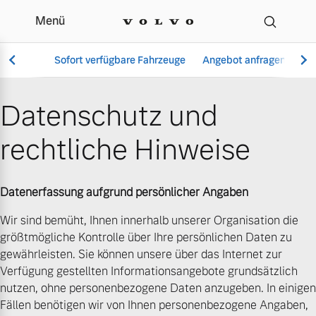
Menü
Datenschutz | Autohaus
Sofort verfügbare Fahrzeuge
Angebot anfragen
Se
Datenschutz und
rechtliche Hinweise
Vollelektrisch
6 Modelle
Datenerfassung aufgrund persönlicher Angaben
Wir sind bemüht, Ihnen innerhalb unserer Organisation die
größtmögliche Kontrolle über Ihre persönlichen Daten zu
Aktuelle Angebote
Über uns
Plug-in Hybrid
gewährleisten. Sie können unsere über das Internet zur
3 Modelle
Verfügung gestellten Informationsangebote grundsätzlich
nutzen, ohne personenbezogene Daten anzugeben. In einigen
Fällen benötigen wir von Ihnen personenbezogene Angaben,
Geschäftskunden
Unser Team