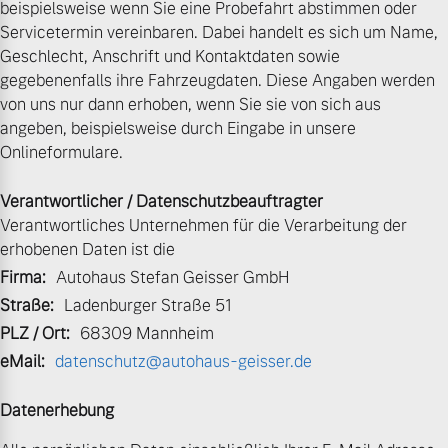
beispielsweise wenn Sie eine Probefahrt abstimmen oder
Servicetermin vereinbaren. Dabei handelt es sich um Name,
Volvo Gebrauchtwagenbörse
Kontakt und Anfahrt
Mild-Hybrid
Geschlecht, Anschrift und Kontaktdaten sowie
4 Modelle
gegebenenfalls ihre Fahrzeugdaten. Diese Angaben werden
Gebrauchtwagen
Unsere News & Events
von uns nur dann erhoben, wenn Sie sie von sich aus
angeben, beispielsweise durch Eingabe in unsere
Volvo kauft Ihr Auto
Onlineformulare.
Verantwortlicher / Datenschutzbeauftragter
Aktuelle Zubehörangebote
Geschäftskunden
Verantwortliches Unternehmen für die Verarbeitung der
erhobenen Daten ist die
Zubehörkatalog
Editionsmodelle
Firma:
Autohaus Stefan Geisser GmbH
Straße:
Ladenburger Straße 51
Konnektivität
Aktuelle Serviceangebote
PLZ / Ort:
68309 Mannheim
eMail:
datenschutz@autohaus-geisser.de
Service by Volvo
Datenerhebung
Angebot anfragen