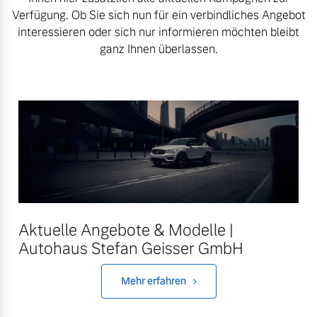
Sie erhalten bei uns eine
Verfügung. Ob Sie sich nun für ein verbindliches Angebot
Fahrzeug konfigurieren
Vielzahl von Original
interessieren oder sich nur informieren möchten bleibt
Volvo Winter- und
ganz Ihnen überlassen.
Sommer Kompletträder.
Sofort verfügbare Fahrzeuge
Bitte sprechen Sie uns
direkt an.
Mehr erfahren
Volvo Selekt
Gebrauchtwagen
Die Neuwagenalternative
Frühjahrscheck
Entdecken Sie unsere
Mehr erfahren
Aktuelle Angebote & Modelle |
saisonalen Angebote.
Autohaus Stefan Geisser GmbH
Mehr erfahren
Mehr erfahren
Editionsmodelle
Jetzt kennenlernen