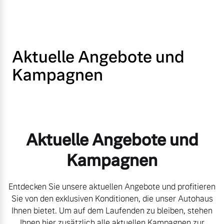
Volvo Gebrauchtwagenbörse
Kontakt und Anfahrt
Mild-Hybrid
4 Modelle
Gebrauchtwagen
Unsere News & Events
Aktuelle Angebote und
Volvo kauft Ihr Auto
Kampagnen
Aktuelle Zubehörangebote
Geschäftskunden
Zubehörkatalog
Editionsmodelle
Aktuelle Angebote und
Kampagnen
Konnektivität
Aktuelle Serviceangebote
Entdecken Sie unsere aktuellen Angebote und profitieren
Service by Volvo
Sie von den exklusiven Konditionen, die unser Autohaus
Ihnen bietet. Um auf dem Laufenden zu bleiben, stehen
Angebot anfragen
Ihnen hier zusätzlich alle aktuellen Kampagnen zur