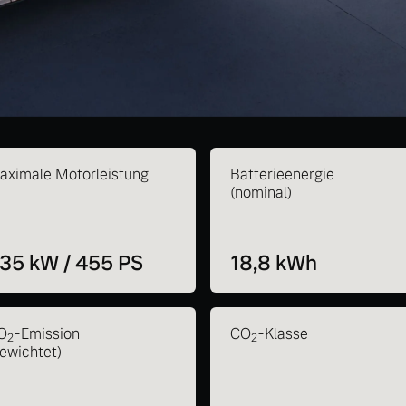
aximale Motorleistung
Batterieenergie
(nominal)
35 kW / 455 PS
18,8 kWh
O
-Emission
CO
-Klasse
2
2
gewichtet)