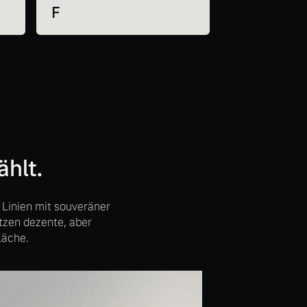
F
ählt.
 Linien mit souveräner
tzen dezente, aber
läche.