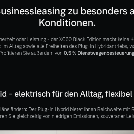
Businessleasing zu besonders a
Konditionen.
herheit oder Leistung - der XC60 Black Edition macht keine 
ät im Alltag sowie alle Freiheiten des Plug-in Hybridantriebs,
Profitieren Sie außerdem von
0,5 % Dienstwagenbesteuerung
d - elektrisch für den Alltag, flexibel f
 von Original Volvo Winter- und Sommer Kompletträder.
 Pläne ändern: Der Plug-in Hybrid bietet Ihnen Reichweite mi
ren Sie gleichzeitig von niedrigen Emissionen, souveräner Le