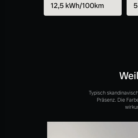
12,5 kWh/100km
5
Weil
Typisch skandinavisch
Präsenz. Die Farb
wirku