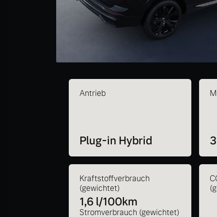
Antrieb
M
Plug-in Hybrid
3
Kraftstoffverbrauch
C
(gewichtet)
(
1,6 l/100km
Stromverbrauch (gewichtet)