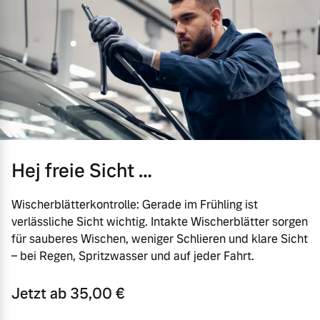
Volvo Winter- und
Fahrzeug konfigurieren
Sommer Kompletträder.
Bitte sprechen Sie uns
Sofort verfügbare Fahrzeuge
direkt an.
Mehr erfahren
Volvo Selekt
Frühjahrscheck
Hej freie Sicht …
Gebrauchtwagen
Entdecken Sie unsere
Die Neuwagenalternative
saisonalen Angebote.
Wischerblätterkontrolle: Gerade im Frühling ist
Mehr erfahren
verlässliche Sicht wichtig. Intakte Wischerblätter sorgen
Mehr erfahren
für sauberes Wischen, weniger Schlieren und klare Sicht
– bei Regen, Spritzwasser und auf jeder Fahrt.
Jetzt ab 35,00 €
Editionsmodelle
Finanzierung & Leasing
Jetzt kennenlernen