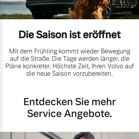
Volvo Gebrauchtwagenbörse
Kontakt und Anfahrt
Mild-Hybrid
4 Modelle
Gebrauchtwagen
Karriere
Die Saison ist eröffnet
Volvo kauft Ihr Auto
Kooperationspartner
Mit dem Frühling kommt wieder Bewegung
Unsere News & Events
auf die Straße. Die Tage werden länger, die
Aktuelle Zubehörangebote
Pläne konkreter. Höchste Zeit, Ihren Volvo auf
Geschäftskunden
die neue Saison vorzubereiten.
Zubehörkatalog
Editionsmodelle
Entdecken Sie mehr
Konnektivität
Service by Volvo
Service Angebote.
Sie erhalten bei uns eine
Angebot anfragen
Vielzahl von Original