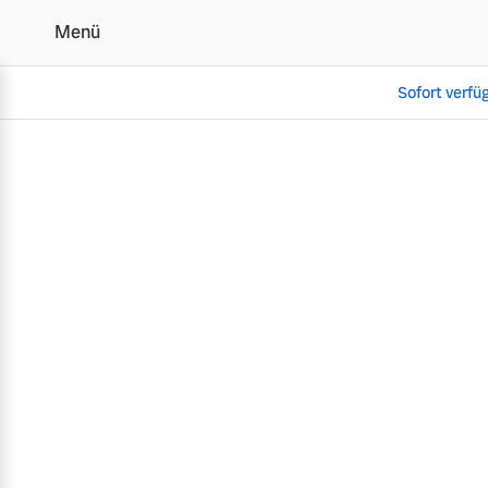
Menü
Sofort verfü
Alle Volvo Modelle im Ü
Vollelektrisch
6 Modelle
Plug-in Hybrid
3 Modelle