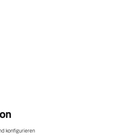
ion
d konfigurieren