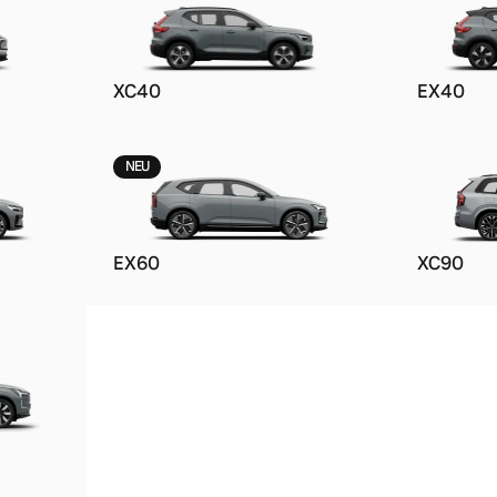
XC40
EX40
ngebote.
NEU
EX60
XC90