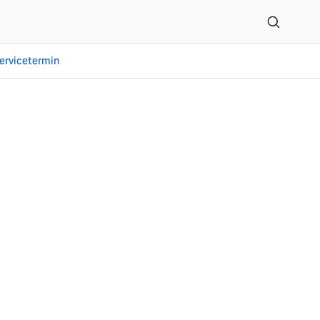
ervicetermin
obile Vertriebs GmbH & C