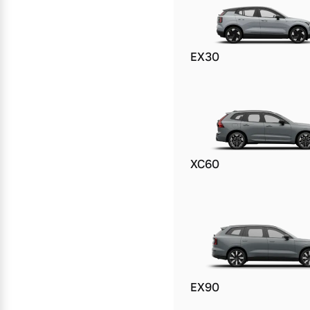
Mehr erfahren
EX30
Frühjahrscheck
Entdecken Sie unsere saisonalen A
Mehr erfahren
XC60
Finanzierung & Leasing
Versicherung
EX90