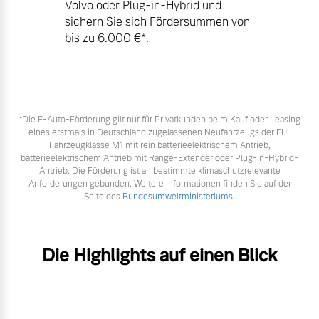
Volvo oder Plug-in-Hybrid und
sichern Sie sich Fördersummen von
bis zu 6.000 €⁠*.
*Die E‑Auto-Förderung gilt nur für Privatkunden beim Kauf oder Leasing
eines erstmals in Deutschland zugelassenen Neufahrzeugs der EU-
Fahrzeugklasse M1 mit rein batterieelektrischem Antrieb,
batterieelektrischem Antrieb mit Range-Extender oder Plug-in-Hybrid-
Antrieb. Die Förderung ist an bestimmte klimaschutzrelevante
Anforderungen gebunden. Weitere Informationen finden Sie auf der
Seite des
Bundesumweltministeriums.
Die Highlights auf einen Blick