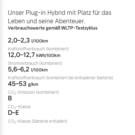
Volvo Winter- und
Fahrzeug konfigurieren
Unser Plug-in Hybrid mit Platz für das
Sommer Kompletträder.
Leben und seine Abenteuer.
Bitte sprechen Sie uns
Sofort verfügbare Fahrzeuge
direkt an.
Verbrauchswerte gemäß WLTP-Testzyklus
Mehr erfahren
2,0–2,3
l/100km
Kraftstoffverbrauch
(kombiniert)
12,0–12,7
kWh/100km
Stromverbrauch
(kombiniert)
Volvo Selekt
5,6–6,2
Frühjahrscheck
l/100km
Gebrauchtwagen
Entdecken Sie unsere
Kraftstoffverbrauch
(kombiniert bei entladener Batterie)
Die Neuwagenalternative
45–53
saisonalen Angebote.
g/km
Mehr erfahren
CO
-Emission
(kombiniert)
Mehr erfahren
2
B
CO
-Klasse
2
D–E
CO
-Klasse
(Batterie entladen)
Editionsmodelle
2
Finanzierung & Leasing
Jetzt kennenlernen