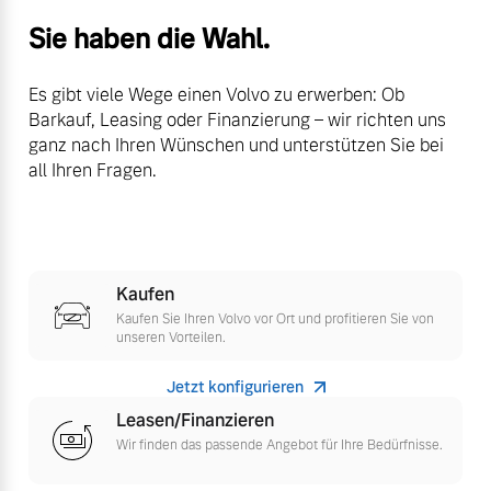
Versicherung
Sie haben die Wahl.
Mehr erfahren
Es gibt viele Wege einen Volvo zu erwerben: Ob
Barkauf, Leasing oder Finanzierung – wir richten uns
ganz nach Ihren Wünschen und unterstützen Sie bei
all Ihren Fragen.
Kaufen
Kaufen Sie Ihren Volvo vor Ort und profitieren Sie von
unseren Vorteilen.
Jetzt konfigurieren
Leasen/Finanzieren
Wir finden das passende Angebot für Ihre Bedürfnisse.