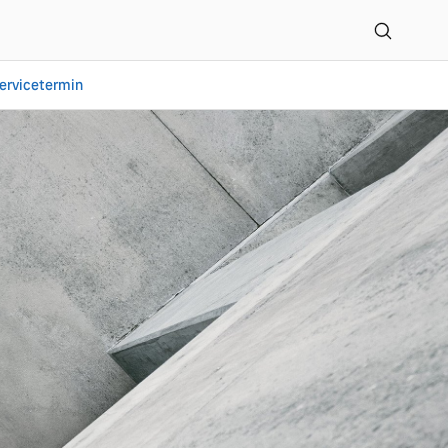
ervicetermin
 Co. KG