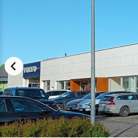
Mehr erfahren
Frühjahrscheck
Entdecken Sie unsere saisonalen A
Mehr erfahren
Finanzierung & Leasing
Versicherung