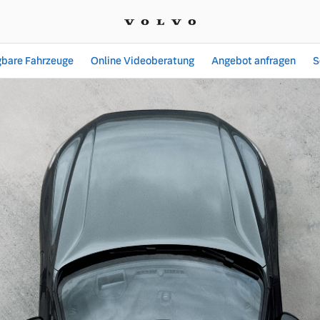
gbare Fahrzeuge
Online Videoberatung
Angebot anfragen
S
mobile Vertriebs GmbH &