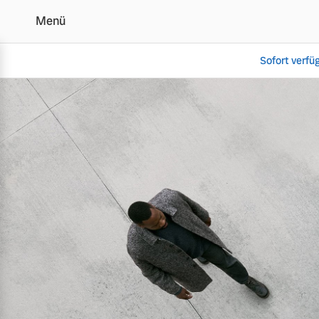
Menü
Sofort verfü
Über Uns | Hetzler-Auto
Vollelektrisch
6 Modelle
Plug-in Hybrid
3 Modelle