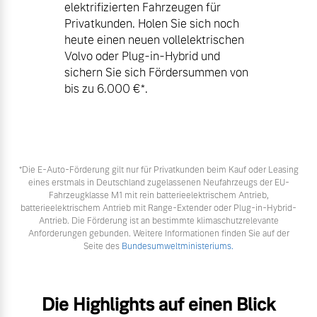
elektrifizierten Fahrzeugen für
Privatkunden. Holen Sie sich noch
heute einen neuen vollelektrischen
Volvo oder Plug-in-Hybrid und
sichern Sie sich Fördersummen von
bis zu 6.000 €⁠*.
*Die E‑Auto-Förderung gilt nur für Privatkunden beim Kauf oder Leasing
eines erstmals in Deutschland zugelassenen Neufahrzeugs der EU-
Fahrzeugklasse M1 mit rein batterieelektrischem Antrieb,
batterieelektrischem Antrieb mit Range-Extender oder Plug-in-Hybrid-
Antrieb. Die Förderung ist an bestimmte klimaschutzrelevante
Anforderungen gebunden. Weitere Informationen finden Sie auf der
Seite des
Bundesumweltministeriums.
Die Highlights auf einen Blick