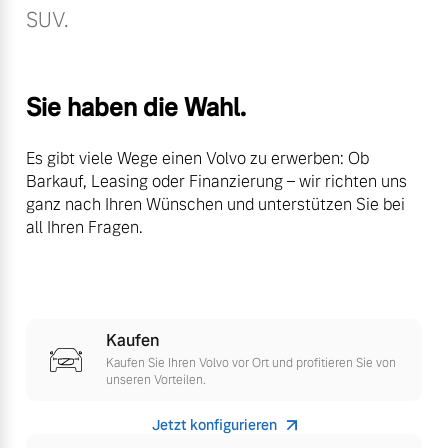
SUV.
Volvo Winter- und
Fahrzeug konfigurieren
Sommer Kompletträder.
Bitte sprechen Sie uns
Sofort verfügbare Fahrzeuge
direkt an.
Sie haben die Wahl.
Mehr erfahren
Es gibt viele Wege einen Volvo zu erwerben: Ob
Barkauf, Leasing oder Finanzierung – wir richten uns
ganz nach Ihren Wünschen und unterstützen Sie bei
Volvo Selekt
all Ihren Fragen.
Frühjahrscheck
Gebrauchtwagen
Entdecken Sie unsere
Die Neuwagenalternative
saisonalen Angebote.
Mehr erfahren
Mehr erfahren
Kaufen
Kaufen Sie Ihren Volvo vor Ort und profitieren Sie von
unseren Vorteilen.
Editionsmodelle
Finanzierung & Leasing
Jetzt konfigurieren
Jetzt kennenlernen