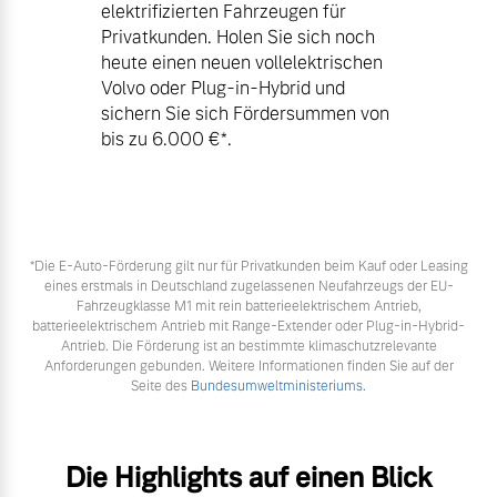
elektrifizierten Fahrzeugen für
Privatkunden. Holen Sie sich noch
heute einen neuen vollelektrischen
Volvo oder Plug-in-Hybrid und
sichern Sie sich Fördersummen von
bis zu 6.000 €⁠*.
*Die E‑Auto-Förderung gilt nur für Privatkunden beim Kauf oder Leasing
eines erstmals in Deutschland zugelassenen Neufahrzeugs der EU-
Fahrzeugklasse M1 mit rein batterieelektrischem Antrieb,
batterieelektrischem Antrieb mit Range-Extender oder Plug-in-Hybrid-
Antrieb. Die Förderung ist an bestimmte klimaschutzrelevante
Anforderungen gebunden. Weitere Informationen finden Sie auf der
Seite des
Bundesumweltministeriums.
Die Highlights auf einen Blick