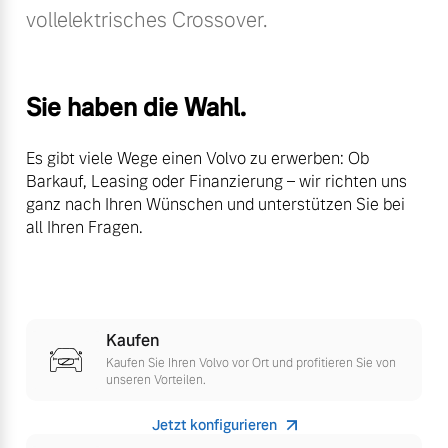
vollelektrisches Crossover.
Volvo Winter- und
Fahrzeug konfigurieren
Sommer Kompletträder.
Bitte sprechen Sie uns
Sofort verfügbare Fahrzeuge
direkt an.
Sie haben die Wahl.
Mehr erfahren
Es gibt viele Wege einen Volvo zu erwerben: Ob
Barkauf, Leasing oder Finanzierung – wir richten uns
ganz nach Ihren Wünschen und unterstützen Sie bei
Volvo Selekt
all Ihren Fragen.
Frühjahrscheck
Gebrauchtwagen
Entdecken Sie unsere
Die Neuwagenalternative
saisonalen Angebote.
Mehr erfahren
Mehr erfahren
Kaufen
Kaufen Sie Ihren Volvo vor Ort und profitieren Sie von
unseren Vorteilen.
Editionsmodelle
Finanzierung & Leasing
Jetzt konfigurieren
Jetzt kennenlernen