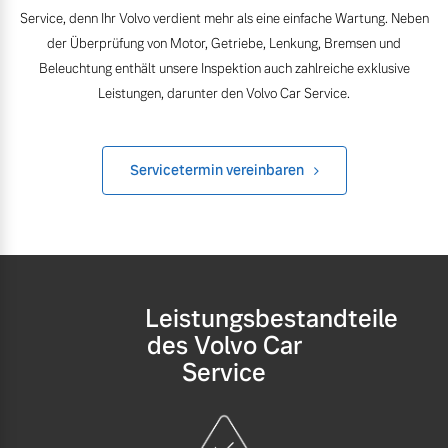
Volvo Winter- und
Service, denn Ihr Volvo verdient mehr als eine einfache Wartung. Neben
Fahrzeug konfigurieren
Sommer Kompletträder.
der Überprüfung von Motor, Getriebe, Lenkung, Bremsen und
Bitte sprechen Sie uns
Beleuchtung enthält unsere Inspektion auch zahlreiche exklusive
Sofort verfügbare Fahrzeuge
direkt an.
Leistungen, darunter den Volvo Car Service.
Mehr erfahren
Servicetermin vereinbaren
Volvo Selekt
Frühjahrscheck
Gebrauchtwagen
Entdecken Sie unsere
Die Neuwagenalternative
saisonalen Angebote.
Mehr erfahren
Mehr erfahren
Leistungsbestandteile
des Volvo Car
Service
Editionsmodelle
Finanzierung & Leasing
Jetzt kennenlernen