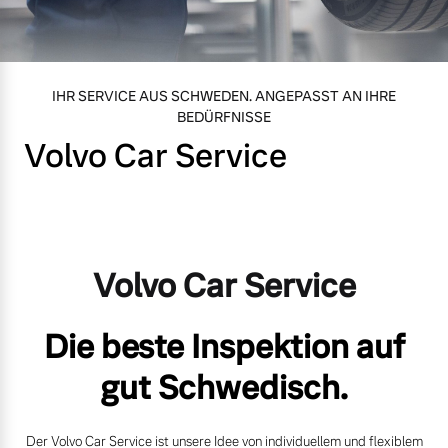
Volvo Gebrauchtwagenbörse
Kontakt und Anfahrt
Mild-Hybrid
4 Modelle
Gebrauchtwagen
Unsere News & Events
IHR SERVICE AUS SCHWEDEN. ANGEPASST AN IHRE
BEDÜRFNISSE
Volvo kauft Ihr Auto
Volvo Car Service
Aktuelle Zubehörangebote
Geschäftskunden
Zubehörkatalog
Editionsmodelle
Volvo Car Service
Konnektivität
Service by Volvo
Die beste Inspektion auf
gut Schwedisch.
Sie erhalten bei uns eine
Angebot anfragen
Vielzahl von Original
Der Volvo Car Service ist unsere Idee von individuellem und flexiblem