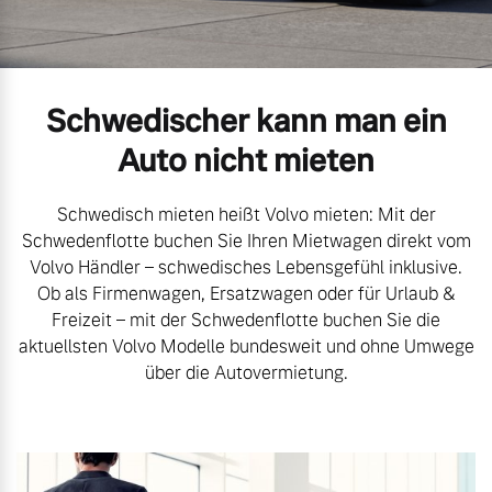
Volvo Gebrauchtwagenbörse
Kontakt und Anfahrt
Mild-Hybrid
4 Modelle
Gebrauchtwagen
Unsere News & Events
Schwedischer kann man ein
Volvo kauft Ihr Auto
Auto nicht mieten
Schwedisch mieten heißt Volvo mieten: Mit der
Aktuelle Zubehörangebote
Geschäftskunden
Schwedenflotte buchen Sie Ihren Mietwagen direkt vom
Volvo Händler – schwedisches Lebensgefühl inklusive.
Zubehörkatalog
Ob als Firmenwagen, Ersatzwagen oder für Urlaub &
Editionsmodelle
Freizeit – mit der Schwedenflotte buchen Sie die
aktuellsten Volvo Modelle bundesweit und ohne Umwege
Konnektivität
Service by Volvo
über die Autovermietung.
Sie erhalten bei uns eine
Angebot anfragen
Vielzahl von Original