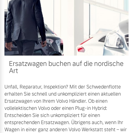
Volvo Winter- und
Fahrzeug konfigurieren
Sommer Kompletträder.
Bitte sprechen Sie uns
Sofort verfügbare Fahrzeuge
direkt an.
Mehr erfahren
Ersatzwagen buchen auf die nordische
Volvo Selekt
Frühjahrscheck
Art
Gebrauchtwagen
Entdecken Sie unsere
Die Neuwagenalternative
saisonalen Angebote.
Unfall, Reparatur, Inspektion? Mit der Schwedenflotte
Mehr erfahren
Mehr erfahren
erhalten Sie schnell und unkompliziert einen aktuellen
Ersatzwagen von Ihrem Volvo Händler. Ob einen
vollelektischen Volvo oder einen Plug-in Hybrid:
Entscheiden Sie sich unkompliziert für einen
Editionsmodelle
entsprechenden Ersatzwagen. Übrigens auch, wenn Ihr
Finanzierung & Leasing
Wagen in einer ganz anderen Volvo Werkstatt steht – wir
Jetzt kennenlernen