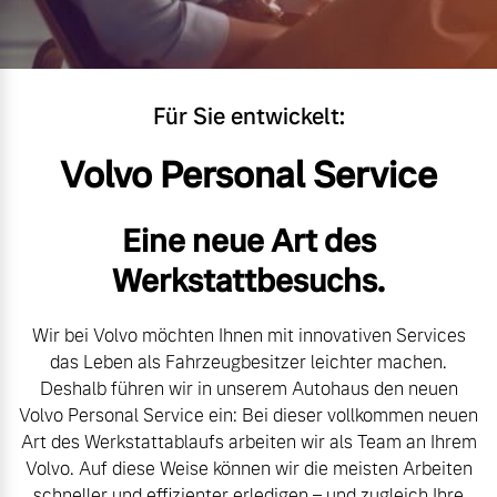
Volvo Gebrauchtwagenbörse
Kontakt und Anfahrt
Mild-Hybrid
4 Modelle
Gebrauchtwagen
Unsere News & Events
Für Sie entwickelt:
Volvo kauft Ihr Auto
Volvo Personal Service
Aktuelle Zubehörangebote
Eine neue Art des
Geschäftskunden
Werkstattbesuchs.
Zubehörkatalog
Editionsmodelle
Wir bei Volvo möchten Ihnen mit innovativen Services
Konnektivität
das Leben als Fahrzeugbesitzer leichter machen.
Service by Volvo
Deshalb führen wir in unserem Autohaus den neuen
Volvo Personal Service ein: Bei dieser vollkommen neuen
Art des Werkstattablaufs arbeiten wir als Team an Ihrem
Sie erhalten bei uns eine
Volvo. Auf diese Weise können wir die meisten Arbeiten
Angebot anfragen
Vielzahl von Original
schneller und effizienter erledigen – und zugleich Ihre