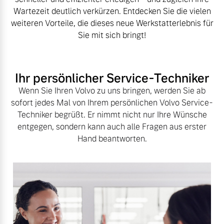
Volvo Winter- und
Wartezeit deutlich verkürzen. Entdecken Sie die vielen
Fahrzeug konfigurieren
Sommer Kompletträder.
weiteren Vorteile, die dieses neue Werkstatterlebnis für
Bitte sprechen Sie uns
Sie mit sich bringt!
Sofort verfügbare Fahrzeuge
direkt an.
Mehr erfahren
Ihr persönlicher Service-Techniker
Wenn Sie Ihren Volvo zu uns bringen, werden Sie ab
sofort jedes Mal von Ihrem persönlichen Volvo Service-
Volvo Selekt
Frühjahrscheck
Techniker begrüßt. Er nimmt nicht nur Ihre Wünsche
Gebrauchtwagen
entgegen, sondern kann auch alle Fragen aus erster
Entdecken Sie unsere
Die Neuwagenalternative
Hand beantworten.
saisonalen Angebote.
Mehr erfahren
Mehr erfahren
Editionsmodelle
Finanzierung & Leasing
Jetzt kennenlernen