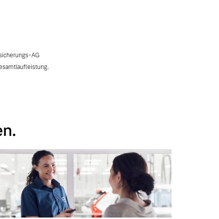
rsicherungs-AG
esamtlaufleistung.
en.