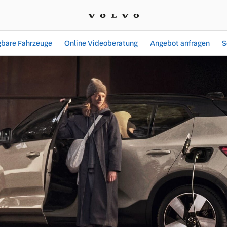
gbare Fahrzeuge
Online Videoberatung
Angebot anfragen
S
e