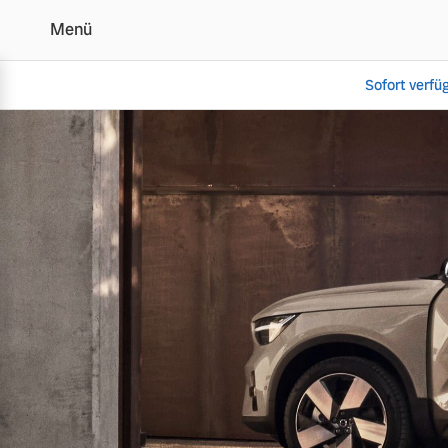
Menü
Sofort verfü
Volvo Schweden Garanti
Vollelektrisch
6 Modelle
Plug-in Hybrid
3 Modelle