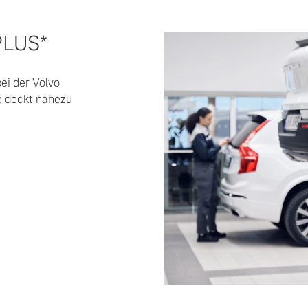
PLUS*
ngebote.
ei der Volvo
e deckt nahezu