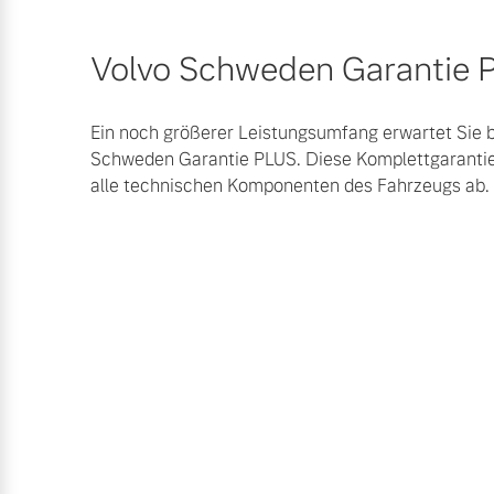
Mehr erfahren
Volvo Schweden Garantie 
Frühjahrscheck
Entdecken Sie unsere saisonalen A
Ein noch größerer Leistungsumfang erwartet Sie b
Schweden Garantie PLUS. Diese Komplettgaranti
alle technischen Komponenten des Fahrzeugs ab.
Mehr erfahren
Finanzierung & Leasing
Versicherung