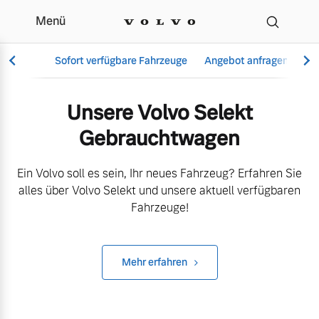
Menü
Gebrauchtwagen
Sofort verfügbare Fahrzeuge
Angebot anfragen
Se
Unsere Volvo Selekt
Gebrauchtwagen
Vollelektrisch
6 Modelle
Ein Volvo soll es sein, Ihr neues Fahrzeug? Erfahren Sie
alles über Volvo Selekt und unsere aktuell verfügbaren
Fahrzeuge!
Aktuelle Angebote
Über uns
Plug-in Hybrid
Mehr erfahren
3 Modelle
Geschäftskunden
Unser Team