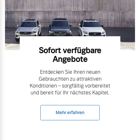
Volvo Gebrauchtwagenbörse
Kontakt und Anfahrt
Mild-Hybrid
4 Modelle
Gebrauchtwagen
Unsere News & Events
Volvo kauft Ihr Auto
Sofort verfügbare
Angebote
Aktuelle Zubehörangebote
Geschäftskunden
Entdecken Sie Ihren neuen
Gebrauchten zu attraktiven
Zubehörkatalog
Editionsmodelle
Konditionen – sorgfältig vorbereitet
und bereit für Ihr nächstes Kapitel.
Konnektivität
Service by Volvo
Mehr erfahren
Sie erhalten bei uns eine
Angebot anfragen
Vielzahl von Original