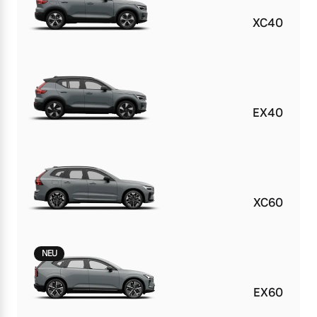
Versicherung
XC40
Mehr erfahren
EX40
XC60
NEU
EX60