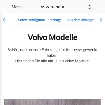
Menü
Alle Volvo Modelle im Üb
Sofort verfügbare Fahrzeuge
Angebot anfragen
Se
Volvo Modelle
Vollelektrisch
Schön, dass unsere Fahrzeuge Ihr Interesse geweckt
6 Modelle
haben.
Hier finden Sie alle aktuellen Volvo Modelle.
Aktuelle Angebote
Über uns
Plug-in Hybrid
3 Modelle
Geschäftskunden
Unser Team