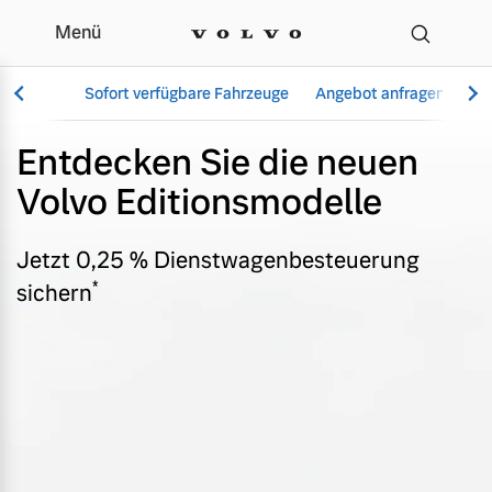
Menü
Editionsmodelle - Angeb
Sofort verfügbare Fahrzeuge
Angebot anfragen
Se
Entdecken Sie die neuen
Volvo Editionsmodelle
Vollelektrisch
6 Modelle
Jetzt 0,25 % Dienstwagenbesteuerung
*
sichern
Aktuelle Angebote
Über uns
Plug-in Hybrid
3 Modelle
Geschäftskunden
Unser Team