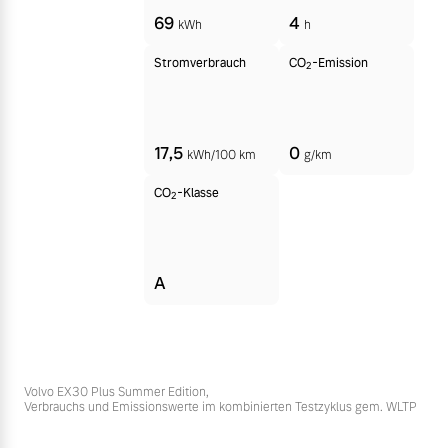
69
4
kWh
h
Stromverbrauch
CO
-Emission
2
17,5
0
kWh/100 km
g/km
CO
-Klasse
2
A
Volvo EX30 Plus Summer Edition,
Verbrauchs und Emissionswerte im kombinierten Testzyklus gem. WLTP