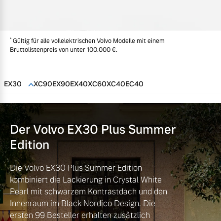
Volvo Gebrauchtwagenbörse
Kontakt und Anfahrt
Mild-Hybrid
4 Modelle
*
Gebrauchtwagen
Unsere News & Events
Gültig für alle vollelektrischen Volvo Modelle mit einem
Bruttolistenpreis von unter 100.000 €.
Volvo kauft Ihr Auto
EX30
XC90
EX90
EX40
XC60
XC40
EC40
Aktuelle Zubehörangebote
Geschäftskunden
Zubehörkatalog
Der Volvo EX30
Plus Summer
Editionsmodelle
Edition
Konnektivität
Service by Volvo
Die Volvo EX30 Plus Summer Edition
kombiniert die Lackierung in Crystal White
Pearl mit schwarzem Kontrastdach und den
Innenraum im Black Nordico Design. Die
Sie erhalten bei uns eine
Angebot anfragen
ersten 99 Besteller erhalten zusätzlich
Vielzahl von Original