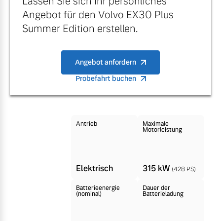
Lassen Sie sich Ihr persönliches
Versicherung
Angebot für den Volvo EX30 Plus
Mehr erfahren
Summer Edition erstellen.
Angebot anfordern
Probefahrt buchen
Antrieb
Maximale
Motorleistung
Elektrisch
315 kW
(428 PS)
Batterieenergie
Dauer der
(nominal)
Batterieladung