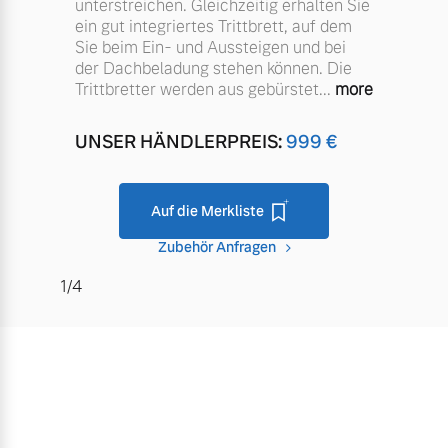
Sommer Kompletträder.
unterstreichen. Gleichzeitig erhalten Sie
ein gut integriertes Trittbrett, auf dem
Bitte sprechen Sie uns
Fahrzeug konfigurieren
Sie beim Ein- und Aussteigen und bei
direkt an.
der Dachbeladung stehen können. Die
Mehr erfahren
Trittbretter werden aus gebürstet
...
more
Sofort verfügbare Fahrzeuge
UNSER HÄNDLERPREIS:
999
€
Frühjahrscheck
Entdecken Sie unsere
Auf die Merkliste
Volvo Selekt
saisonalen Angebote.
Gebrauchtwagen
Zubehör Anfragen
Die Neuwagenalternative
Mehr erfahren
1/4
Mehr erfahren
Finanzierung & Leasing
Editionsmodelle
Versicherung
Jetzt kennenlernen