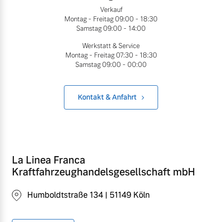
Volvo Winter- und
Verkauf
Fahrzeug konfigurieren
Montag - Freitag
09:00 - 18:30
Sommer Kompletträder.
Samstag
09:00 - 14:00
Bitte sprechen Sie uns
Sofort verfügbare Fahrzeuge
direkt an.
Werkstatt & Service
Montag - Freitag
07:30 - 18:30
Mehr erfahren
Samstag
09:00 - 00:00
Kontakt & Anfahrt
Volvo Selekt
Frühjahrscheck
Gebrauchtwagen
Entdecken Sie unsere
Die Neuwagenalternative
saisonalen Angebote.
Mehr erfahren
Mehr erfahren
La Linea Franca
Kraftfahrzeughandelsgesellschaft mbH
Humboldtstraße 134 | 51149 Köln
Editionsmodelle
Finanzierung & Leasing
Jetzt kennenlernen