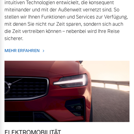
intuitiven Technologien entwickelt, die konsequent
Volvo Winter- und
miteinander und mit der Außenwelt vernetzt sind. So
Fahrzeug konfigurieren
Sommer Kompletträder.
stellen wir Ihnen Funktionen und Services zur Verfügung,
Bitte sprechen Sie uns
mit denen Sie nicht nur Zeit sparen, sondern sich auch
Sofort verfügbare Fahrzeuge
direkt an.
die Zeit vertreiben können – nebenbei wird Ihre Reise
Mehr erfahren
sicherer.
MEHR ERFAHREN
Volvo Selekt
Frühjahrscheck
Gebrauchtwagen
Entdecken Sie unsere
Die Neuwagenalternative
saisonalen Angebote.
Mehr erfahren
Mehr erfahren
Editionsmodelle
Finanzierung & Leasing
Jetzt kennenlernen
ELEKTROMOBILITÄT