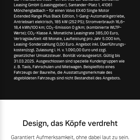
Leasing GmbH (Leasinggeber), Santander-Platz 1, 41061
Mönchengladbach – für einen Volvo EX40 Single Motor
Extended Range Plus Black Edition, 1-Gang-Automatikgetriebe,
Antriebsart elektrisch, 185 kW (252 PS); Stromverbrauch 16,6–
18,4 kWh/100 km; CO
-Emission 0 g/km; (kombinierte WLTP-
2
Werte); CO
-Klasse A. Monatliche Leasingrate 385,00 Euro,
2
Vertragslaufzeit 48 Monate, Laufleistung pro Jahr 5.000 km,
Leasing-Sonderzahlung 0,00 Euro. Angebot inkl. Überführungs-
kosten/zzgl. Zulassung i. H. v. 1.090,00 Euro und zzgl.
gesetzlicher Umsatzsteuer. Bonität vorausgesetzt. Gültig bis
31.03.2025. Ausgeschlossen sind spezielle Kundengruppen wie
z. B. Taxis, Fahrschulen und Mietwagen. Beispielfoto eines
Fahrzeugs der Baureihe, die Ausstattungsmerkmale des
abgebildeten Fahrzeugs sind nicht Bestandteil des Angebots.
Design, das Köpfe verdreht
Garantiert Aufmerksamkeit, ohne dabei laut zu sein.