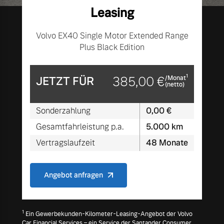
Leasing
Mehr erfahren
Volvo EX40 Single Motor Extended Range
Plus Black Edition
1
JETZT FÜR
385,00 €
/Monat
(netto)
Sonderzahlung
0,00 €
Gesamtfahrleistung p.a.
5.000 km
Vertragslaufzeit
48 Monate
Angebot anfragen
1
Ein Gewerbekunden-Kilometer-Leasing-Angebot der Volvo
Car Financial Services – ein Service der Santander Consumer