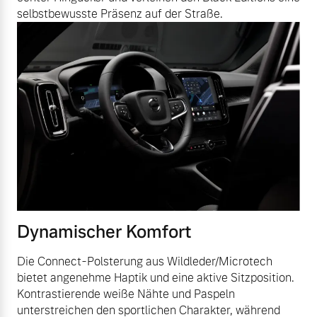
selbstbewusste Präsenz auf der Straße.
Dynamischer Komfort
Die Connect-Polsterung aus Wildleder/Microtech
bietet angenehme Haptik und eine aktive Sitzposition.
Kontrastierende weiße Nähte und Paspeln
unterstreichen den sportlichen Charakter, während