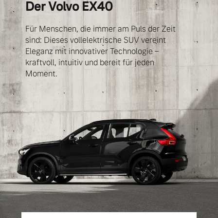
Der Volvo EX40
Bitte sprechen Sie uns
Fahrzeug konfigurieren
direkt an.
Für Menschen, die immer am Puls der Zeit
Mehr erfahren
sind: Dieses vollelektrische SUV vereint
Sofort verfügbare Fahrzeuge
Eleganz mit innovativer Technologie –
kraftvoll, intuitiv und bereit für jeden
Moment.
Frühjahrscheck
Entdecken Sie unsere
Volvo Selekt
saisonalen Angebote.
Gebrauchtwagen
Mehr erfahren
Die Neuwagenalternative
Mehr erfahren
Finanzierung & Leasing
Editionsmodelle
Versicherung
Jetzt kennenlernen