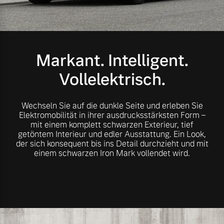
Volvo Gebrauchtwagenbörse
Kontakt und Anfahrt
Mild-Hybrid
4 Modelle
Gebrauchtwagen
Kooperationspartner
Markant. Intelligent.
Unsere News & Events
Vollelektrisch.
Aktuelle Zubehörangebote
Zubehörkatalog
Wechseln Sie auf die dunkle Seite und erleben Sie
Geschäftskunden
Elektromobilität in ihrer ausdrucksstärksten Form –
mit einem komplett schwarzen Exterieur, tief
getöntem Interieur und edler Ausstattung. Ein Look,
Editionsmodelle
Service by Volvo
der sich konsequent bis ins Detail durchzieht und mit
einem schwarzen Iron Mark vollendet wird.
Konnektivität
Sie erhalten bei uns eine
Vielzahl von Original
Volvo Winter- und
Angebot anfragen
Sommer Kompletträder.