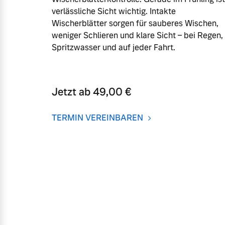
verlässliche Sicht wichtig. Intakte
Frühjahrscheck
Mehr erfahren
Wischerblätter sorgen für sauberes Wischen,
Entdecken Sie unsere saisonalen A
weniger Schlieren und klare Sicht – bei Regen,
Spritzwasser und auf jeder Fahrt.
Mehr erfahren
Jetzt ab 49,00 €
Finanzierung & Leasing
TERMIN VEREINBAREN
Versicherung