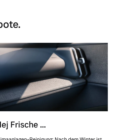
bote.
ej Frische …
limaanlagen-Reinigung: Nach dem Winter ist