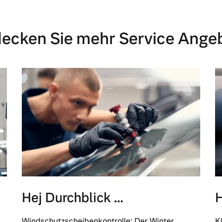
ecken Sie mehr Service Ange
 von Original Volvo Winter- und Sommer Kompletträder.
Hej Durchblick …
H
Windschutzscheibenkontrolle: Der Winter
K