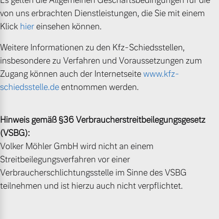
Es gelten die Allgemeinen Geschäftsbedingungen für die
Volvo Winter- und
von uns erbrachten Dienstleistungen, die Sie mit einem
Fahrzeug konfigurieren
Sommer Kompletträder.
Klick
hier
einsehen können.
Bitte sprechen Sie uns
Sofort verfügbare Fahrzeuge
direkt an.
Weitere Informationen zu den Kfz-Schiedsstellen,
insbesondere zu Verfahren und Voraussetzungen zum
Mehr erfahren
Zugang können auch der Internetseite
www.kfz-
schiedsstelle.de
entnommen werden.
Volvo Selekt
Frühjahrscheck
Hinweis gemäß §36 Verbraucherstreitbeilegungsgesetz
Gebrauchtwagen
Entdecken Sie unsere
(VSBG):
Die Neuwagenalternative
saisonalen Angebote.
Volker Möhler GmbH wird nicht an einem
Mehr erfahren
Mehr erfahren
Streitbeilegungsverfahren vor einer
Verbraucherschlichtungsstelle im Sinne des VSBG
teilnehmen und ist hierzu auch nicht verpflichtet.
Editionsmodelle
Finanzierung & Leasing
Jetzt kennenlernen