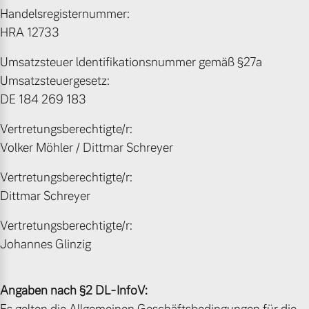
Handelsregisternummer:
Volvo Gebrauchtwagenbörse
Kontakt und Anfahrt
HRA 12733
Mild-Hybrid
4 Modelle
Gebrauchtwagen
Unsere News & Events
Umsatzsteuer ldentifikationsnummer gemäß §27a
Umsatzsteuergesetz:
Volvo kauft Ihr Auto
DE 184 269 183
Vertretungsberechtigte/r:
Aktuelle Zubehörangebote
Volker Möhler / Dittmar Schreyer
Geschäftskunden
Zubehörkatalog
Vertretungsberechtigte/r:
Editionsmodelle
Dittmar Schreyer
Konnektivität
Vertretungsberechtigte/r:
Service by Volvo
Johannes Glinzig
Sie erhalten bei uns eine
Angaben nach §2 DL-InfoV:
Angebot anfragen
Vielzahl von Original