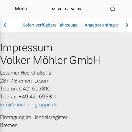
Menü
Impressum | Volker Möh
Sofort verfügbare Fahrzeuge
Angebot anfragen
Se
Impressum
Volker Möhler GmbH
Vollelektrisch
6 Modelle
Lesumer Heerstraße 12
28717 Bremen-Lesum
Telefon: 0421 693810
Telefax: +49 421 693811
Aktuelle Angebote
Über uns
Plug-in Hybrid
info@moehler-gruppe.de
3 Modelle
Eintragung im Handelsregister:
Bremen
Geschäftskunden
Unser Team