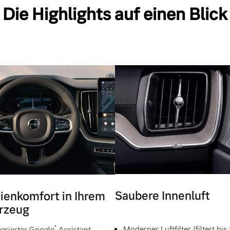
Die Highlights auf einen Blick
Saubere Innenluft
ienkomfort in Ihrem
rzeug
*
Moderner Luftfilter (filtert bis
egrierter Google
Assistant