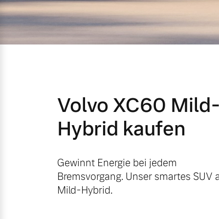
Mild-Hybrid
4 Modelle
Volvo XC60 Mild
Geschäftskunden
Hybrid kaufen
Editionsmodelle
Aktuelle Angebote
Über uns
Konnektivität
Gewinnt Energie bei jedem
Bremsvorgang. Unser smartes SUV a
Geschäftskunden
Unser Team
Mild-Hybrid.
Volvo Gebrauchtwagenbörse
Kontakt und Anfahrt
Angebot anfragen