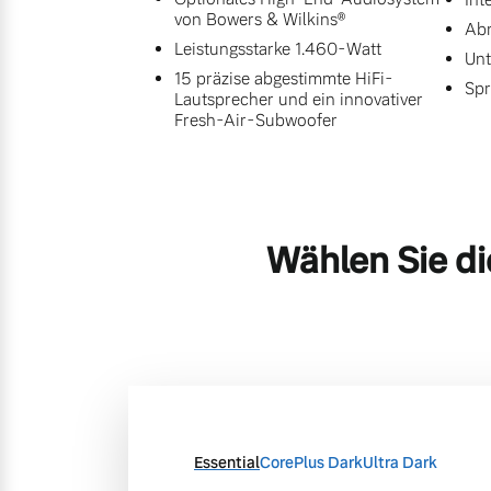
von Bowers & Wilkins®
Abr
Leistungsstarke 1.460-Watt
Unt
15 präzise abgestimmte HiFi-
Spr
Lautsprecher und ein innovativer
Fresh-Air-Subwoofer
Wählen Sie di
Essential
Core
Plus Dark
Ultra Dark