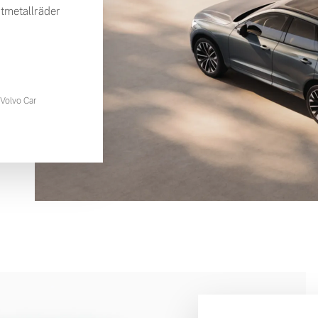
tmetallräder
Volvo Car