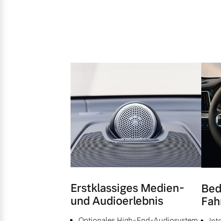
Erstklassiges Medien-
Bed
und Audioerlebnis
Fah
Optionales High-End-Audiosystem
Int