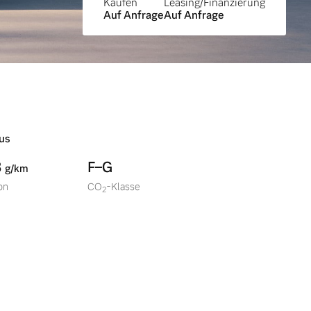
Kaufen
Leasing/Finanzierung
Auf Anfrage
Auf Anfrage
us
8
F–G
g/km
on
CO
-Klasse
2