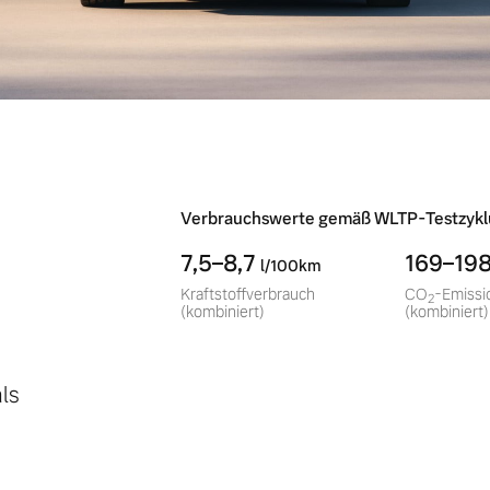
-
Verbrauchswerte gemäß WLTP-Testzykl
7,5–8,7
169–19
l/100km
Kraftstoffverbrauch
CO
-Emissi
2
(kombiniert)
(kombiniert)
ls