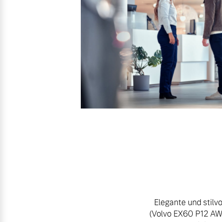
Mehr erfahren
Frühjahrscheck
Entdecken Sie unsere saisonalen A
Mehr erfahren
Finanzierung & Leasing
Versicherung
Elegante und stilv
(Volvo EX60 P12 AW