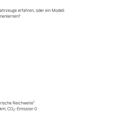
ahrzeuge erfahren, oder ein Modell
nnenlernen?
1
trische Reichweite
 km; CO
-Emission 0
2