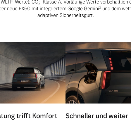
e WLTP-Werte); CO
-Klasse A. Vorläufige Werte vorbehaltlich
2
2
der neue EX60 mit integriertem Google Gemini
und dem weltw
adaptiven Sicherheitsgurt.
stung trifft Komfort
Schneller und weiter