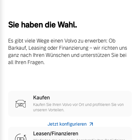
Volvo Winter- und
Fahrzeug konfigurieren
Sommer Kompletträder.
Bitte sprechen Sie uns
Sie haben die Wahl.
Sofort verfügbare Fahrzeuge
direkt an.
Mehr erfahren
Es gibt viele Wege einen Volvo zu erwerben: Ob
Barkauf, Leasing oder Finanzierung – wir richten uns
ganz nach Ihren Wünschen und unterstützen Sie bei
all Ihren Fragen.
Volvo Selekt
Frühjahrscheck
Gebrauchtwagen
Entdecken Sie unsere
Die Neuwagenalternative
saisonalen Angebote.
Mehr erfahren
Mehr erfahren
Kaufen
Kaufen Sie Ihren Volvo vor Ort und profitieren Sie von
unseren Vorteilen.
Jetzt konfigurieren
Editionsmodelle
Finanzierung & Leasing
Leasen/Finanzieren
Jetzt kennenlernen