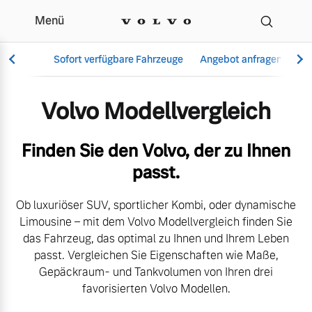
Menü
Der Volvo Modellverglei
Sofort verfügbare Fahrzeuge
Angebot anfragen
Se
Volvo Modellvergleich
Vollelektrisch
Finden Sie den Volvo, der zu Ihnen
6 Modelle
passt.
Ob luxuriöser SUV, sportlicher Kombi, oder dynamische
Limousine – mit dem Volvo Modellvergleich finden Sie
Aktuelle Angebote
Über uns
das Fahrzeug, das optimal zu Ihnen und Ihrem Leben
Plug-in Hybrid
passt. Vergleichen Sie Eigenschaften wie Maße,
3 Modelle
Gepäckraum- und Tankvolumen von Ihren drei
favorisierten Volvo Modellen.
Geschäftskunden
Unser Team