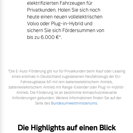
elektrifizierten Fahrzeugen für
Privatkunden. Holen Sie sich noch
heute einen neuen vollelektrischen
Volvo oder Plug-in-Hybrid und
sichern Sie sich Fördersummen von
bis zu 6.000 €⁠*.
*Die E‑Auto-Förderung gilt nur für Privatkunden beim Kauf oder Leasing
eines erstmals in Deutschland zugelassenen Neufahrzeugs der EU-
Fahrzeugklasse M1 mit rein batterieelektrischem Antrieb,
batterieelektrischem Antrieb mit Range-Extender oder Plug-in-Hybrid-
Antrieb. Die Förderung ist an bestimmte klimaschutzrelevante
Anforderungen gebunden. Weitere Informationen finden Sie auf der
Seite des
Bundesumweltministeriums.
Die Highlights auf einen Blick