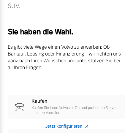
SUV.
Volvo Winter- und
Fahrzeug konfigurieren
Sommer Kompletträder.
Bitte sprechen Sie uns
Sofort verfügbare Fahrzeuge
direkt an.
Sie haben die Wahl.
Mehr erfahren
Es gibt viele Wege einen Volvo zu erwerben: Ob
Barkauf, Leasing oder Finanzierung – wir richten uns
ganz nach Ihren Wünschen und unterstützen Sie bei
Volvo Selekt
all Ihren Fragen.
Frühjahrscheck
Gebrauchtwagen
Entdecken Sie unsere
Die Neuwagenalternative
saisonalen Angebote.
Mehr erfahren
Mehr erfahren
Kaufen
Kaufen Sie Ihren Volvo vor Ort und profitieren Sie von
unseren Vorteilen.
Editionsmodelle
Finanzierung & Leasing
Jetzt konfigurieren
Jetzt kennenlernen