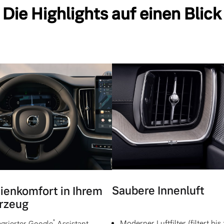
Die Highlights auf einen Blick
Saubere Innenluft
ienkomfort in Ihrem
rzeug
*
Moderner Luftfilter (filtert bis
egrierter Google
Assistant