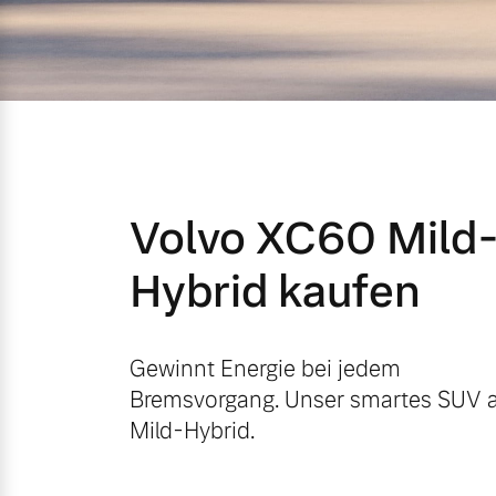
Mild-Hybrid
4 Modelle
Volvo XC60 Mild
Geschäftskunden
Hybrid kaufen
Editionsmodelle
Aktuelle Angebote
Über uns
Konnektivität
Gewinnt Energie bei jedem
Bremsvorgang. Unser smartes SUV a
Geschäftskunden
Unser Team
Mild-Hybrid.
Volvo Gebrauchtwagenbörse
Kontakt und Anfahrt
Angebot anfragen