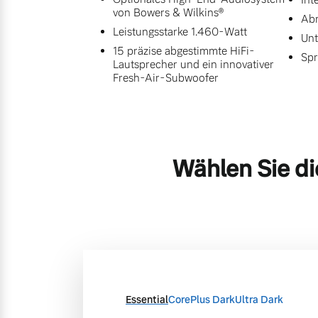
von Bowers & Wilkins®
Abr
Leistungsstarke 1.460-Watt
Unt
15 präzise abgestimmte HiFi-
Spr
Lautsprecher und ein innovativer
Fresh-Air-Subwoofer
Wählen Sie di
Essential
Core
Plus Dark
Ultra Dark