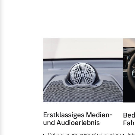
Erstklassiges Medien-
Bed
und Audioerlebnis
Fah
Optionales High-End-Audiosystem
Int