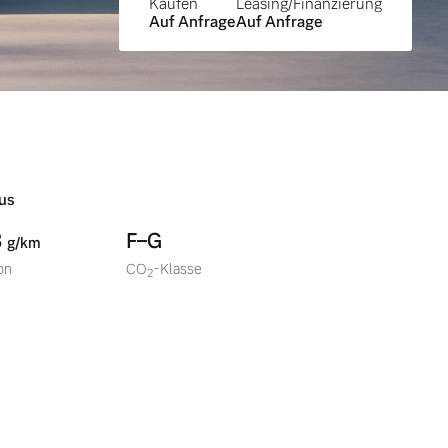
Kaufen
Leasing/Finanzierung
Auf Anfrage
Auf Anfrage
us
8
F–G
g/km
on
CO
-Klasse
2