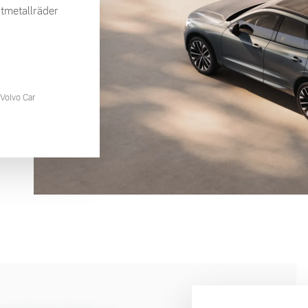
tmetallräder
Volvo Car