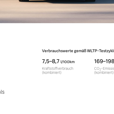
-
Verbrauchswerte gemäß WLTP-Testzykl
7,5–8,7
169–19
l/100km
Kraftstoffverbrauch
CO
-Emissi
2
(kombiniert)
(kombiniert)
ls