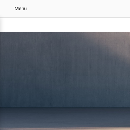
Menü
Der Volvo XC60 | Alle 
Vollelektrisch
6 Modelle
Plug-in Hybrid
3 Modelle