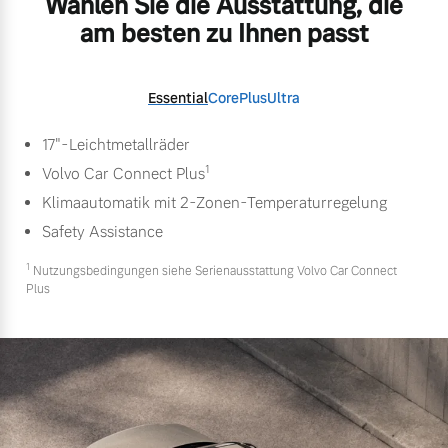
Wählen Sie die Ausstattung, die
am besten zu Ihnen passt
Essential
Core
Plus
Ultra
17"-Leichtmetallräder
1
Volvo Car Connect Plus
Klimaautomatik mit 2-Zonen-Temperaturregelung
Safety Assistance
1
Nutzungsbedingungen siehe Serienausstattung Volvo Car Connect
Plus