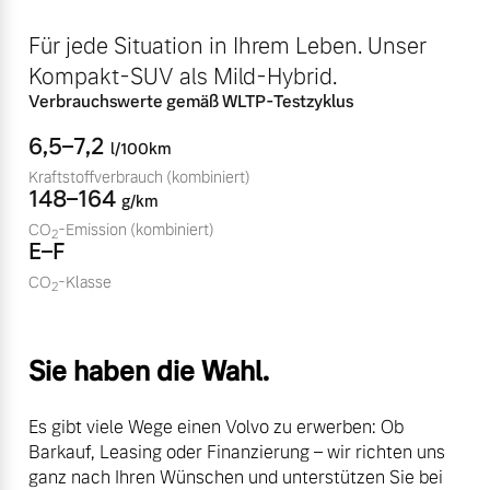
Volvo Winter- und
Fahrzeug konfigurieren
Für jede Situation in Ihrem Leben. Unser
Sommer Kompletträder.
Kompakt-SUV als Mild-Hybrid.
Bitte sprechen Sie uns
Sofort verfügbare Fahrzeuge
direkt an.
Verbrauchswerte gemäß WLTP-Testzyklus
Mehr erfahren
6,5–7,2
l/100km
Kraftstoffverbrauch
(kombiniert)
148–164
g/km
CO
-Emission
(kombiniert)
2
Volvo Selekt
E–F
Frühjahrscheck
Gebrauchtwagen
Entdecken Sie unsere
CO
-Klasse
2
Die Neuwagenalternative
saisonalen Angebote.
Mehr erfahren
Mehr erfahren
Sie haben die Wahl.
Es gibt viele Wege einen Volvo zu erwerben: Ob
Editionsmodelle
Barkauf, Leasing oder Finanzierung – wir richten uns
Finanzierung & Leasing
ganz nach Ihren Wünschen und unterstützen Sie bei
Jetzt kennenlernen