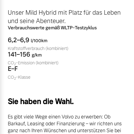
Volvo Winter- und
Fahrzeug konfigurieren
Unser Mild Hybrid mit Platz für das Leben
Sommer Kompletträder.
und seine Abenteuer.
Bitte sprechen Sie uns
Sofort verfügbare Fahrzeuge
direkt an.
Verbrauchswerte gemäß WLTP-Testzyklus
Mehr erfahren
6,2–6,9
l/100km
Kraftstoffverbrauch
(kombiniert)
141–156
g/km
CO
-Emission
(kombiniert)
2
Volvo Selekt
E–F
Frühjahrscheck
Gebrauchtwagen
Entdecken Sie unsere
CO
-Klasse
2
Die Neuwagenalternative
saisonalen Angebote.
Mehr erfahren
Mehr erfahren
Sie haben die Wahl.
Es gibt viele Wege einen Volvo zu erwerben: Ob
Editionsmodelle
Barkauf, Leasing oder Finanzierung – wir richten uns
Finanzierung & Leasing
ganz nach Ihren Wünschen und unterstützen Sie bei
Jetzt kennenlernen