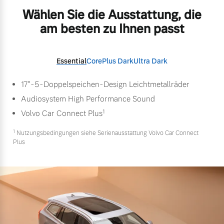
Wählen Sie die Ausstattung, die
am besten zu Ihnen passt
Essential
Core
Plus Dark
Ultra Dark
17"-5-Doppelspeichen-Design Leichtmetallräder
Audiosystem High Performance Sound
1
Volvo Car Connect Plus
1
Nutzungsbedingungen siehe Serienausstattung Volvo Car Connect
Plus