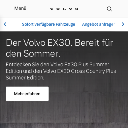
Menü
Ihr Volvo Händler in Lüb
Sofort verfügbare Fahrzeuge
Angebot anfragen
Se
Der Volvo EX30. Bereit für
den Sommer.
Vollelektrisch
Entdecken Sie den Volvo EX30 Plus Summer
6 Modelle
Edition und den Volvo EX30 Cross Country Plus
Summer Edition.
Mehr erfahren
Aktuelle Angebote
Über uns
Plug-in Hybrid
3 Modelle
Geschäftskunden
Unser Team