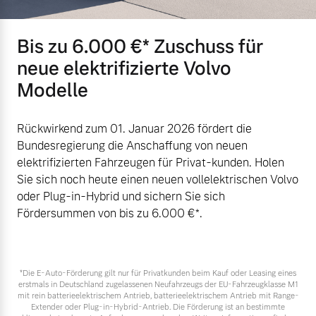
Mehr erfahren
Bis zu 6.000 €⁠* Zuschuss für
neue elektrifizierte Volvo
Modelle
Rückwirkend zum 01. Januar 2026 fördert die
Bundesregierung die Anschaffung von neuen
elektrifizierten Fahrzeugen für Privat-kunden. Holen
Sie sich noch heute einen neuen vollelektrischen Volvo
oder Plug-in-Hybrid und sichern Sie sich
Fördersummen von bis zu 6.000 €⁠*.
*Die E‑Auto-Förderung gilt nur für Privatkunden beim Kauf oder Leasing eines
erstmals in Deutschland zugelassenen Neufahrzeugs der EU-Fahrzeugklasse M1
mit rein batterieelektrischem Antrieb, batterieelektrischem Antrieb mit Range-
Extender oder Plug-in-Hybrid-Antrieb. Die Förderung ist an bestimmte