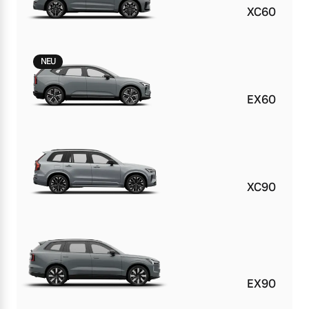
XC60
NEU
EX60
XC90
EX90