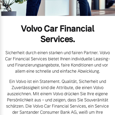
Volvo Gebrauchtwagenbörse
Kontakt und Anfahrt
Mild-Hybrid
4 Modelle
Gebrauchtwagen
Karriere
Volvo Car Financial
Unsere News & Events
Services.
Aktuelle Zubehörangebote
Sicherheit durch einen starken und fairen Partner. Volvo
Zubehörkatalog
Geschäftskunden
Car Financial Services bietet Ihnen individuelle Leasing-
und Finanzierungsangebote, faire Konditionen und vor
Editionsmodelle
allem eine schnelle und einfache Abwicklung.
Service by Volvo
Ein Volvo ist ein Statement. Qualität, Sicherheit und
Konnektivität
Zuverlässigkeit sind die Attribute, die einen Volvo
auszeichnen. Mit einem Volvo drücken Sie Ihre eigene
Sie erhalten bei uns eine
Persönlichkeit aus – und zeigen, dass Sie Souveränität
Vielzahl von Original
schätzen. Die Volvo Car Financial Services, ein Service
Volvo Winter- und
Angebot anfragen
der Santander Consumer Bank AG, weiß um Ihre
Sommer Kompletträder.