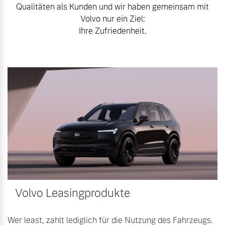
Qualitäten als Kunden und wir haben gemeinsam mit
Bitte sprechen Sie uns
Fahrzeug konfigurieren
Volvo nur ein Ziel:
direkt an.
Ihre Zufriedenheit.
Mehr erfahren
Sofort verfügbare Fahrzeuge
Frühjahrscheck
Entdecken Sie unsere
Volvo Selekt
saisonalen Angebote.
Gebrauchtwagen
Mehr erfahren
Die Neuwagenalternative
Mehr erfahren
Finanzierung & Leasing
Volvo Leasingprodukte
Editionsmodelle
Versicherung
Jetzt kennenlernen
Wer least, zahlt lediglich für die Nutzung des Fahrzeugs.