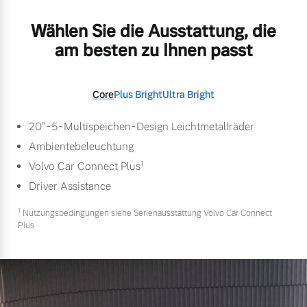
Wählen Sie die Ausstattung, die
am besten zu Ihnen passt
Core
Plus Bright
Ultra Bright
20"-5-Multispeichen-Design Leichtmetallräder
Ambientebeleuchtung
1
Volvo Car Connect Plus
Driver Assistance
1
Nutzungsbedingungen siehe Serienausstattung Volvo Car Connect
Plus