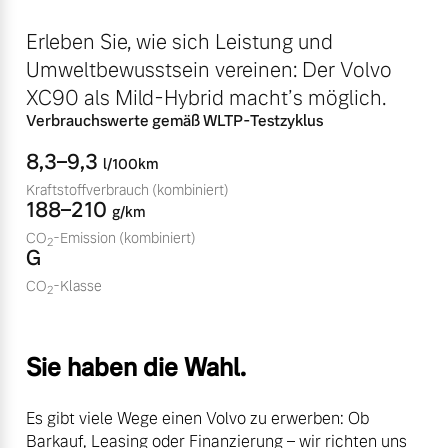
Bitte sprechen Sie uns
Fahrzeug konfigurieren
Erleben Sie, wie sich Leistung und
direkt an.
Umweltbewusstsein vereinen: Der Volvo
Mehr erfahren
Sofort verfügbare Fahrzeuge
XC90 als Mild-Hybrid macht’s möglich.
Verbrauchswerte gemäß WLTP-Testzyklus
8,3–9,3
l/100km
Frühjahrscheck
Kraftstoffverbrauch
(kombiniert)
188–210
Entdecken Sie unsere
g/km
Volvo Selekt
saisonalen Angebote.
CO
-Emission
(kombiniert)
Gebrauchtwagen
2
G
Mehr erfahren
Die Neuwagenalternative
CO
-Klasse
2
Mehr erfahren
Sie haben die Wahl.
Finanzierung & Leasing
Editionsmodelle
Es gibt viele Wege einen Volvo zu erwerben: Ob
Versicherung
Jetzt kennenlernen
Barkauf, Leasing oder Finanzierung – wir richten uns