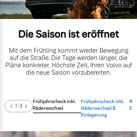
Volvo Gebrauchtwagenbörse
Kontakt und Anfahrt
Mild-Hybrid
4 Modelle
Gebrauchtwagen
Unsere News & Events
Die Saison ist eröffnet
Aktuelle Zubehörangebote
Mit dem Frühling kommt wieder Bewegung
auf die Straße. Die Tage werden länger, die
Zubehörkatalog
Pläne konkreter. Höchste Zeit, Ihren Volvo auf
Geschäftskunden
die neue Saison vorzubereiten.
Editionsmodelle
Service by Volvo
Konnektivität
Frühjahrscheck inkl.
Frühjahrscheck inkl.
Räd
1
-3
Räderwechsel
Räderwechsel &
Ein
Sie erhalten bei uns eine
Einlagerung
Vielzahl von Original
Volvo Winter- und
Angebot anfragen
Sommer Kompletträder.