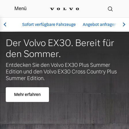
Menü
Ihr Volvo Händler in Sc
Sofort verfügbare Fahrzeuge
Angebot anfragen
Se
Der Volvo EX30. Bereit für
den Sommer.
Vollelektrisch
Entdecken Sie den Volvo EX30 Plus Summer
6 Modelle
Edition und den Volvo EX30 Cross Country Plus
Summer Edition.
Mehr erfahren
Aktuelle Angebote
Über uns
Plug-in Hybrid
3 Modelle
Geschäftskunden
Unser Team