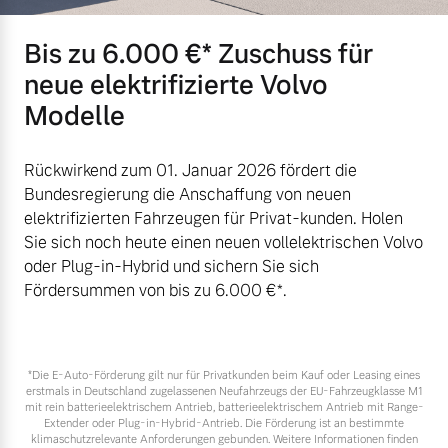
Versicherung
Bis zu 6.000 €⁠* Zuschuss für
neue elektrifizierte Volvo
Modelle
Rückwirkend zum 01. Januar 2026 fördert die
Bundesregierung die Anschaffung von neuen
elektrifizierten Fahrzeugen für Privat-kunden. Holen
Sie sich noch heute einen neuen vollelektrischen Volvo
oder Plug-in-Hybrid und sichern Sie sich
Fördersummen von bis zu 6.000 €⁠*.
*Die E‑Auto-Förderung gilt nur für Privatkunden beim Kauf oder Leasing eines
erstmals in Deutschland zugelassenen Neufahrzeugs der EU-Fahrzeugklasse M1
mit rein batterieelektrischem Antrieb, batterieelektrischem Antrieb mit Range-
Extender oder Plug-in-Hybrid-Antrieb. Die Förderung ist an bestimmte
klimaschutzrelevante Anforderungen gebunden. Weitere Informationen finden