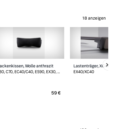
18 anzeigen
ackenkissen, Wolle anthrazit
Lastenträger, XC40/EX40
30, C70, EC40/C40, ES90, EX30, ...
EX40/XC40
ursprünglich
59 €
2