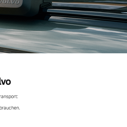
lvo
ransport:
 brauchen.