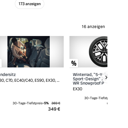
173 anzeigen
16 anzeigen
indersitz
Winterrad, "5-Y-Speichen-
Sport-Design" 20 Zoll, Nokia
30, C70, EC40/C40, ES90, EX30, ...
WR Snowproof P
EX30
30-Tage-Tiefstpreis
-
15
%
2.
30-Tage-Tiefstpreis
-
5
%
369 €
ursprünglich
2.
349 €
2.5