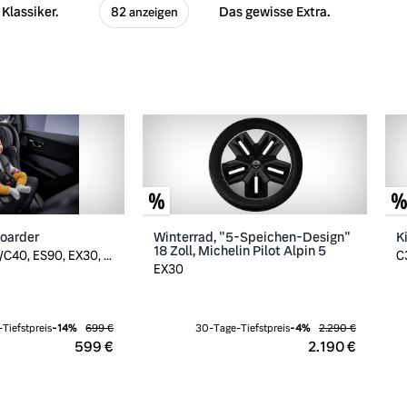
Klassiker.
Das gewisse Extra.
82 anzeigen
boarder
Winterrad, "5-Speichen-Design"
K
18 Zoll, Michelin Pilot Alpin 5
C40, ES90, EX30, ...
C
EX30
Tiefstpreis
-
14
%
699 €
30-Tage-Tiefstpreis
-
4
%
2.290 €
599 €
2.190 €