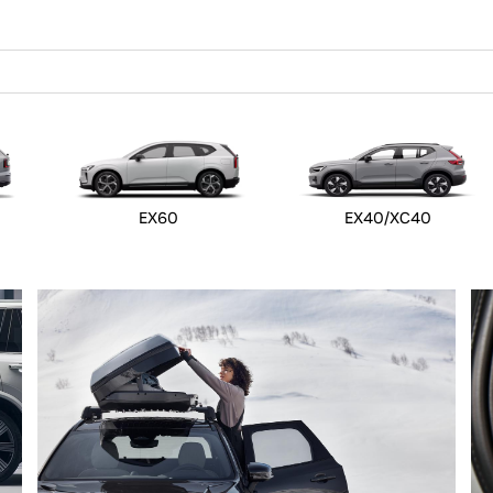
EX60
EX40/XC40
 von Original Volvo Winter- und Sommer Kompletträder.