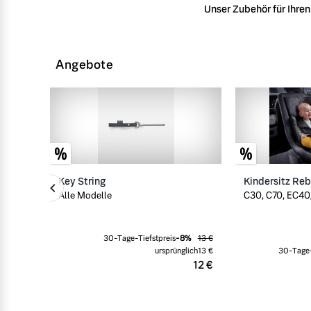
Unser Zubehör für Ihren 
Angebote
Key String
Kindersitz Re
Alle Modelle
C30, C70, EC40/
30-Tage-Tiefstpreis
-
8
%
13 €
ursprünglich
13 €
30-Tage-
12 €