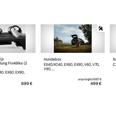
für
Hundebox
N
ung Fix4Bike (2
EX40/XC40, EX60, EX90, V60, V70,
C
V90, ...
0, EX60, EX90,
ursprünglich
597 €
699 €
499 €