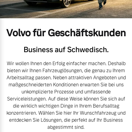
Volvo Gebrauchtwagenbörse
Kontakt und Anfahrt
Mild-Hybrid
4 Modelle
Gebrauchtwagen
Unsere News & Events
Volvo für Geschäftskunden
Volvo kauft Ihr Auto
Business auf Schwedisch.
Aktuelle Zubehörangebote
Wir wollen Ihnen den Erfolg einfacher machen. Deshalb
Geschäftskunden
bieten wir Ihnen Fahrzeuglösungen, die genau zu Ihrem
Zubehörkatalog
Arbeitsalltag passen. Neben attraktiven Angeboten und
Editionsmodelle
maßgeschneiderten Konditionen erwarten Sie bei uns
unkomplizierte Prozesse und umfassende
Konnektivität
Service by Volvo
Serviceleistungen. Auf diese Weise können Sie sich auf
die wirklich wichtigen Dinge in Ihrem Berufsalltag
konzentrieren. Wählen Sie hier Ihr Wunschfahrzeug und
entdecken Sie Lösungen, die perfekt auf Ihr Business
Sie erhalten bei uns eine
abgestimmt sind.
Angebot anfragen
Vielzahl von Original