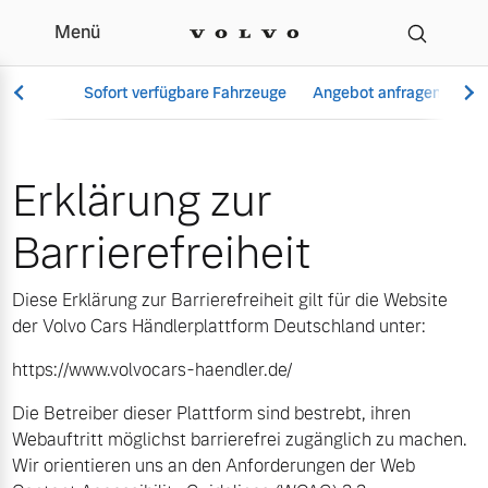
Menü
Erklärung zur Barrierefre
Sofort verfügbare Fahrzeuge
Angebot anfragen
Se
Erklärung zur
Vollelektrisch
Barrierefreiheit
6 Modelle
Diese Erklärung zur Barrierefreiheit gilt für die Website
der Volvo Cars Händlerplattform Deutschland unter:
https://www.volvocars-haendler.de/
Aktuelle Angebote
Über uns
Plug-in Hybrid
Die Betreiber dieser Plattform sind bestrebt, ihren
3 Modelle
Webauftritt möglichst barrierefrei zugänglich zu machen.
Wir orientieren uns an den Anforderungen der Web
Geschäftskunden
Unser Team