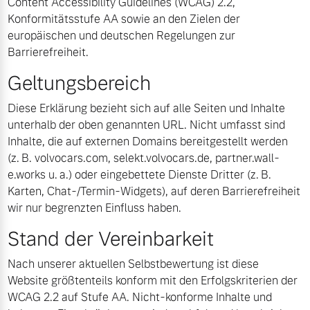
Content Accessibility Guidelines (WCAG) 2.2,
Konformitätsstufe AA sowie an den Zielen der
Volvo Gebrauchtwagenbörse
Kontakt und Anfahrt
europäischen und deutschen Regelungen zur
Mild-Hybrid
Barrierefreiheit.
4 Modelle
Gebrauchtwagen
Unsere News & Events
Geltungsbereich
Volvo kauft Ihr Auto
Diese Erklärung bezieht sich auf alle Seiten und Inhalte
unterhalb der oben genannten URL. Nicht umfasst sind
Inhalte, die auf externen Domains bereitgestellt werden
Aktuelle Zubehörangebote
Geschäftskunden
(z. B. volvocars.com, selekt.volvocars.de, partner.wall-
e.works u. a.) oder eingebettete Dienste Dritter (z. B.
Zubehörkatalog
Editionsmodelle
Karten, Chat-/Termin-Widgets), auf deren Barrierefreiheit
wir nur begrenzten Einfluss haben.
Konnektivität
Service by Volvo
Stand der Vereinbarkeit
Nach unserer aktuellen Selbstbewertung ist diese
Website größtenteils konform mit den Erfolgskriterien der
Sie erhalten bei uns eine
WCAG 2.2 auf Stufe AA. Nicht-konforme Inhalte und
Angebot anfragen
Vielzahl von Original