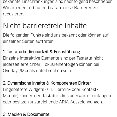
bekannte Einschränkungen sind nachfolgend beschrieben.
Volvo Winter- und
Wir arbeiten fortlaufend daran, diese Barrieren zu
Fahrzeug konfigurieren
Sommer Kompletträder.
reduzieren.
Bitte sprechen Sie uns
Nicht barrierefreie Inhalte
Sofort verfügbare Fahrzeuge
direkt an.
Mehr erfahren
Die folgenden Punkte sind uns bekannt oder können auf
einzelnen Seiten auftreten:
1. Tastaturbedienbarkeit & Fokusführung
Editionsmodelle
Einzelne interaktive Elemente sind per Tastatur nicht
Frühjahrscheck
jederzeit erreichbar; Fokusreihenfolgen können bei
Jetzt kennenlernen
Entdecken Sie unsere
Overlays/Modals unterbrochen sein.
saisonalen Angebote.
Mehr erfahren
Mehr erfahren
2. Dynamische Inhalte & Komponenten Dritter
Eingebettete Widgets (z. B. Termin- oder Kontakt-
Module) können den Tastaturfokus unerwartet einfangen
oder besitzen unzureichende ARIA-Auszeichnungen.
Finanzierung & Leasing
3. Medien & Dokumente