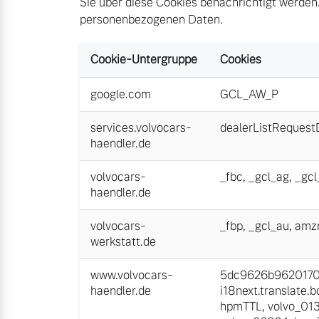
Sie über diese Cookies benachrichtigt werden.
Gebrauchtwagen
Karriere
personenbezogenen Daten.
Fahrzeug konfigurieren
Unsere News & Events
Cookie-Untergruppe
Cookies
Sofort verfügbare Fahrzeuge
Aktuelle Zubehörangebote
google.com
GCL_AW_P
Zubehörkatalog
services.volvocars-
dealerListRequest
haendler.de
Service by Volvo
Volvo Selekt Gebrauchtwagen
volvocars-
Die Neuwagenalternative
_fbc
,
_gcl_ag
,
_gcl
haendler.de
Sie erhalten bei uns eine Vielzahl
Mehr erfahren
volvocars-
_fbp
,
_gcl_au
,
amz
Bitte sprechen Sie uns direkt an.
werkstatt.de
Mehr erfahren
www.volvocars-
5dc9626b96201700
Editionsmodelle
haendler.de
i18next.translate.b
hpmTTL
,
volvo_01
Jetzt kennenlernen