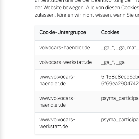
unterstützen uns bei der Beantwortung der Fr
der Website bewegen. Alle von diesen Cookies
zulassen, können wir nicht wissen, wann Sie 
Cookie-Untergruppe
Cookies
volvocars-haendler.de
_ga_*
,
_ga
,
mat_
volvocars-werkstatt.de
_ga_*
,
_ga
www.volvocars-
5f158c8eee6ebc
haendler.de
5f69ea2904742f
www.volvocars-
psyma_participa
haendler.de
www.volvocars-
psyma_participa
werkstatt.de