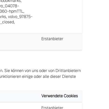
mbookmarks
,
vo_04078-
8360-hpmTTL
,
rks
,
volvo_97875-
_closed
,
Erstanbieter
en. Sie können von uns oder von Drittanbietern
nktionieren einige oder alle dieser Dienste
Verwendete Cookies
Erstanbieter