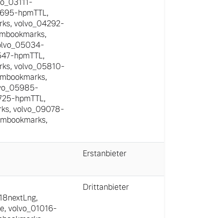
vo_03111-
3695-hpmTTL
,
rks
,
volvo_04292-
pmbookmarks
,
olvo_05034-
547-hpmTTL
,
rks
,
volvo_05810-
pmbookmarks
,
vo_05985-
7725-hpmTTL
,
rks
,
volvo_09078-
pmbookmarks
,
Erstanbieter
Drittanbieter
i18nextLng
,
ge
,
volvo_01016-