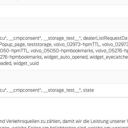
cu*
,
__cmpconsent*
,
__storage_test__*
,
dealerListRequestDa
nPopup_page
,
teststorage
,
volvo_02973-hpmTTL
,
volvo_0297
5050-hpmTTL
,
volvo_05050-hpmbookmarks
,
volvo_05276-
5276-hpmbookmarks
,
widget_auto_opened
,
widget_eyecatche
oaded
,
widget_uuid
cu*
,
__cmpconsent*
,
__storage_test__*
,
state
d Verkehrsquellen zu zählen, damit wir die Leistung unserer