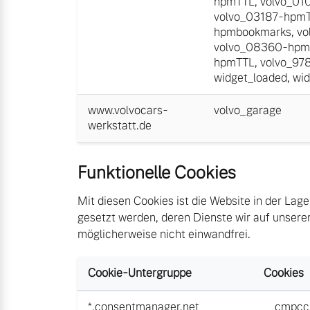
hpmTTL
,
volvo_01
volvo_03187-hpm
hpmbookmarks
,
vo
volvo_08360-hpm
hpmTTL
,
volvo_97
widget_loaded
,
wid
www.volvocars-
volvo_garage
werkstatt.de
Funktionelle Cookies
Mit diesen Cookies ist die Website in der Lage
gesetzt werden, deren Dienste wir auf unseren
möglicherweise nicht einwandfrei.
Cookie-Untergruppe
Cookies
*.consentmanager.net
__cmpcc