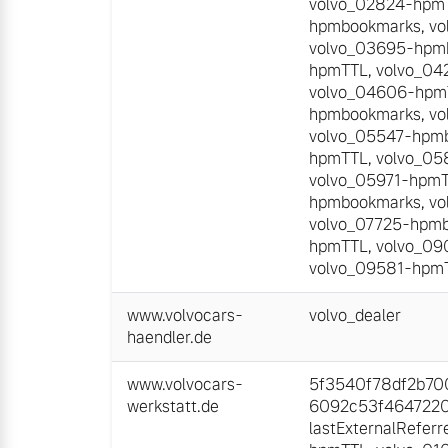
volvo_02824-hpm
hpmbookmarks
,
vo
Frühjahrscheck
Mehr erfahren
volvo_03695-hpm
Entdecken Sie unsere saisonalen A
hpmTTL
,
volvo_04
volvo_04606-hpm
hpmbookmarks
,
vo
Mehr erfahren
volvo_05547-hpm
hpmTTL
,
volvo_05
volvo_05971-hpm
hpmbookmarks
,
vo
volvo_07725-hpm
Finanzierung & Leasing
hpmTTL
,
volvo_09
volvo_09581-hpm
Versicherung
www.volvocars-
volvo_dealer
haendler.de
www.volvocars-
5f3540f78df2b700
werkstatt.de
6092c53f46472200
lastExternalReferr