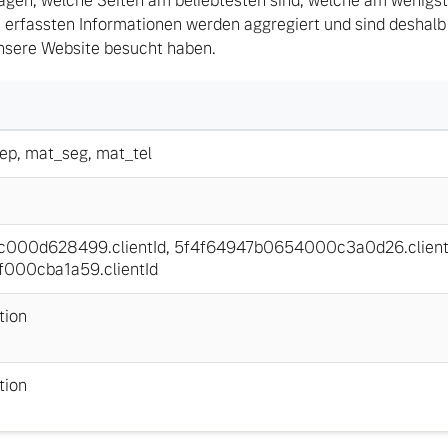
agen, welche Seiten am beliebtesten sind, welche am wenigs
 erfassten Informationen werden aggregiert und sind deshalb
unsere Website besucht haben.
ep
,
mat_seg
,
mat_tel
000d628499.clientId
,
5f4f64947b0654000c3a0d26.client
000cba1a59.clientId
tion
tion