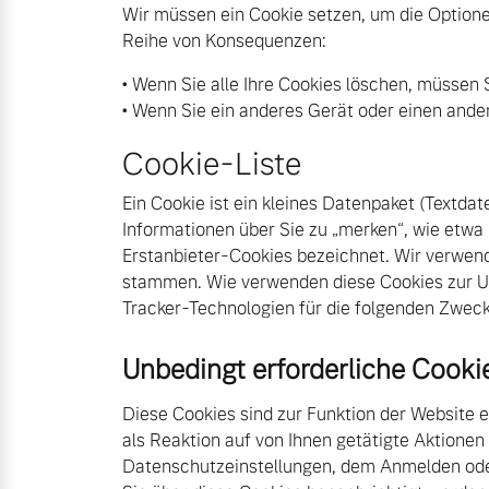
Wir müssen ein Cookie setzen, um die Option
Reihe von Konsequenzen:
Mild-Hybrid
• Wenn Sie alle Ihre Cookies löschen, müssen S
4 Modelle
• Wenn Sie ein anderes Gerät oder einen and
Cookie-Liste
Ein Cookie ist ein kleines Datenpaket (Textda
Informationen über Sie zu „merken“, wie etwa
Geschäftskunden
Erstanbieter-Cookies bezeichnet. Wir verwen
stammen. Wie verwenden diese Cookies zur 
Editionsmodelle
Aktuelle Angebote
Über uns
Tracker-Technologien für die folgenden Zweck
Konnektivität
Unbedingt erforderliche Cooki
Geschäftskunden
Unser Team
Diese Cookies sind zur Funktion der Website e
als Reaktion auf von Ihnen getätigte Aktionen
Volvo Gebrauchtwagenbörse
Kontakt und Anfahrt
Datenschutzeinstellungen, dem Anmelden oder 
Angebot anfragen