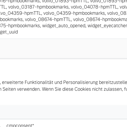
016-hpmbookmarks
,
volvo_01893-hpmTTL
,
volvo_01893-hp
TTL
,
volvo_03187-hpmbookmarks
,
volvo_04078-hpmTTL
,
vol
lvo_04359-hpmTTL
,
volvo_04359-hpmbookmarks
,
volvo_0
bookmarks
,
volvo_08674-hpmTTL
,
volvo_08674-hpmbookma
875-hpmbookmarks
,
widget_auto_opened
,
widget_eyecatcher
get_uuid
, erweiterte Funktionalität und Personalisierung bereitzustell
 Seiten verwenden. Wenn Sie diese Cookies nicht zulassen, fu
,
__cmpconsent*