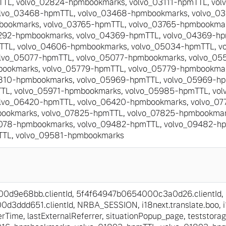
TTL
,
volvo_02824-hpmbookmarks
,
volvo_03111-hpmTTL
,
vol
lvo_03468-hpmTTL
,
volvo_03468-hpmbookmarks
,
volvo_0
bookmarks
,
volvo_03765-hpmTTL
,
volvo_03765-hpmbookma
ngebote.
292-hpmbookmarks
,
volvo_04369-hpmTTL
,
volvo_04369-h
TTL
,
volvo_04606-hpmbookmarks
,
volvo_05034-hpmTTL
,
v
lvo_05077-hpmTTL
,
volvo_05077-hpmbookmarks
,
volvo_05
bookmarks
,
volvo_05779-hpmTTL
,
volvo_05779-hpmbookma
810-hpmbookmarks
,
volvo_05969-hpmTTL
,
volvo_05969-h
TTL
,
volvo_05971-hpmbookmarks
,
volvo_05985-hpmTTL
,
vol
lvo_06420-hpmTTL
,
volvo_06420-hpmbookmarks
,
volvo_0
bookmarks
,
volvo_07825-hpmTTL
,
volvo_07825-hpmbookma
078-hpmbookmarks
,
volvo_09482-hpmTTL
,
volvo_09482-h
TTL
,
volvo_09581-hpmbookmarks
0d9e68bb.clientId
,
5f4f64947b0654000c3a0d26.clientId
,
d3ddd651.clientId
,
NRBA_SESSION
,
i18next.translate.boo
,
erTime
,
lastExternalReferrer
,
situationPopup_page
,
teststora