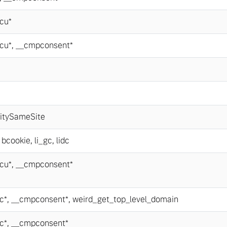
cu*
cu*
,
__cmpconsent*
itySameSite
,
bcookie
,
li_gc
,
lidc
cu*
,
__cmpconsent*
c*
,
__cmpconsent*
,
weird_get_top_level_domain
c*
,
__cmpconsent*