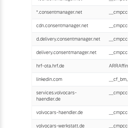
*.consentmanager.net
__cmpcc
cdn.consentmanager.net
__cmpcc
d.delivery.consentmanager.net
__cmpcc
delivery.consentmanager.net
__cmpcc
hrf-ota.hrf.de
ARRAffin
linkedin.com
__cf_bm
services.volvocars-
__cmpcc
haendler.de
volvocars-haendler.de
__cmpcc
volvocars-werkstatt.de
__cmpcc