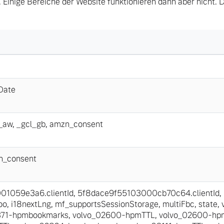
 Einige Bereiche der Website funktionieren dann aber nicht. 
Date
_aw
,
_gcl_gb
,
amzn_consent
 von Original Volvo Winter- und Sommer Kompletträder.
n_consent
1059e3a6.clientId
,
5f8dace9f55103000cb70c64.clientId
,
oo
,
i18nextLng
,
mf_supportsSessionStorage
,
multiFbc
,
state
,
371-hpmbookmarks
,
volvo_02600-hpmTTL
,
volvo_02600-hp