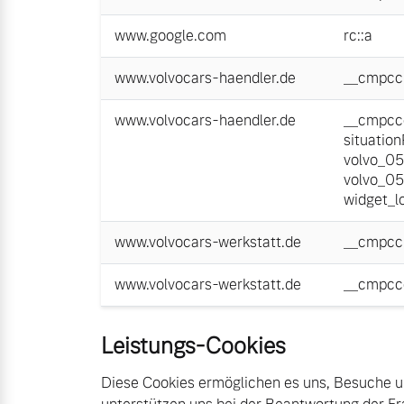
www.google.com
rc::a
www.volvocars-haendler.de
__cmpcc
www.volvocars-haendler.de
__cmpcc
situatio
volvo_0
volvo_0
widget_l
www.volvocars-werkstatt.de
__cmpcc
www.volvocars-werkstatt.de
__cmpcc
Leistungs-Cookies
Diese Cookies ermöglichen es uns, Besuche un