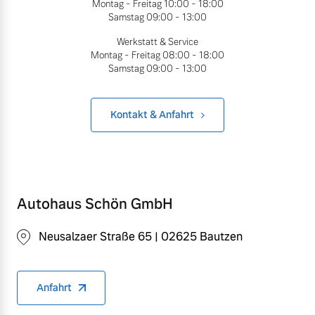
Montag - Freitag
10:00 - 18:00
Bitte sprechen Sie uns
Samstag
09:00 - 13:00
Fahrzeug konfigurieren
direkt an.
Werkstatt & Service
Mehr erfahren
Montag - Freitag
08:00 - 18:00
Sofort verfügbare Fahrzeuge
Samstag
09:00 - 13:00
Kontakt & Anfahrt
Frühjahrscheck
Entdecken Sie unsere
Volvo Selekt
saisonalen Angebote.
Gebrauchtwagen
Mehr erfahren
Die Neuwagenalternative
Autohaus Schön GmbH
Mehr erfahren
Neusalzaer Straße 65 | 02625 Bautzen
Finanzierung & Leasing
Editionsmodelle
Anfahrt
Versicherung
Jetzt kennenlernen