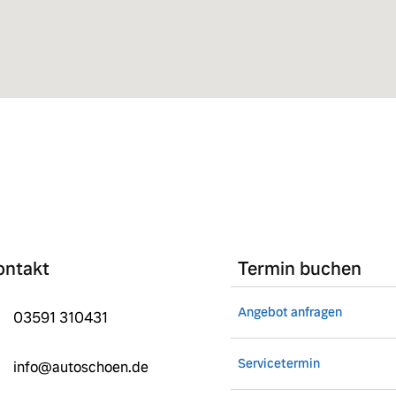
 von Original Volvo Winter- und Sommer Kompletträder.
ontakt
Termin buchen
Angebot anfragen
03591 310431
Servicetermin
info@autoschoen.de