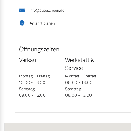
info@autoschoen.de
Mild-Hybrid
4 Modelle
Anfahrt planen
Öffnungszeiten
Verkauf
Werkstatt &
Geschäftskunden
Service
Montag - Freitag
Montag - Freitag
Editionsmodelle
Aktuelle Angebote
Über uns
10:00 - 18:00
08:00 - 18:00
Samstag
Samstag
Konnektivität
09:00 - 13:00
09:00 - 13:00
Geschäftskunden
Unser Team
Volvo Gebrauchtwagenbörse
Kontakt und Anfahrt
Angebot anfragen