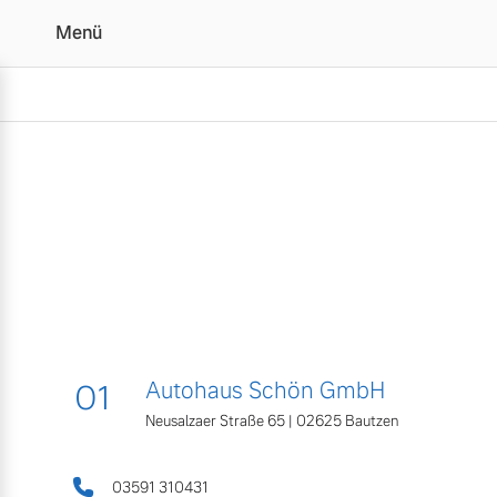
Menü
Kontakt und Anfahrt | 
Vollelektrisch
6 Modelle
01
Autohaus Schön GmbH
Plug-in Hybrid
3 Modelle
Neusalzaer Straße 65 | 02625 Bautzen
03591 310431