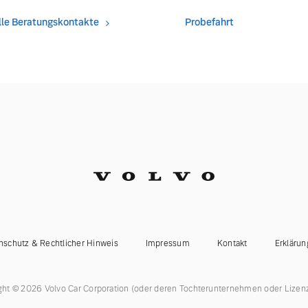
lle Beratungskontakte
Probefahrt
ngebote.
nschutz & Rechtlicher Hinweis
Impressum
Kontakt
Erklärun
ght © 2026 Volvo Car Corporation (oder deren Tochterunternehmen oder Lizen