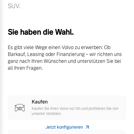
SUV.
Bitte sprechen Sie uns
Fahrzeug konfigurieren
direkt an.
Mehr erfahren
Sofort verfügbare Fahrzeuge
Sie haben die Wahl.
Es gibt viele Wege einen Volvo zu erwerben: Ob
Frühjahrscheck
Barkauf, Leasing oder Finanzierung – wir richten uns
ganz nach Ihren Wünschen und unterstützen Sie bei
Entdecken Sie unsere
Volvo Selekt
all Ihren Fragen.
saisonalen Angebote.
Gebrauchtwagen
Mehr erfahren
Die Neuwagenalternative
Mehr erfahren
Kaufen
Kaufen Sie Ihren Volvo vor Ort und profitieren Sie von
Finanzierung & Leasing
unseren Vorteilen.
Editionsmodelle
Versicherung
Jetzt konfigurieren
Jetzt kennenlernen