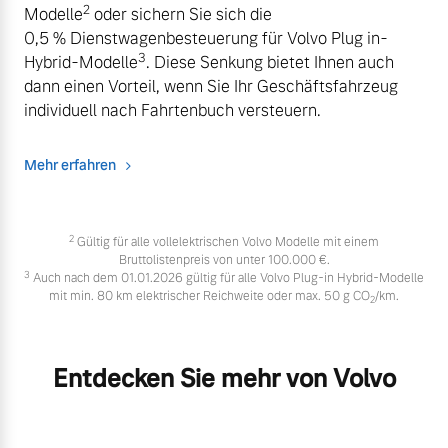
2
Modelle
oder sichern Sie sich die
0,5 % Dienstwagenbesteuerung für Volvo Plug in-
3
Hybrid-Modelle
. Diese Senkung bietet Ihnen auch
dann einen Vorteil, wenn Sie Ihr Geschäftsfahrzeug
individuell nach Fahrtenbuch versteuern.
Mehr erfahren
2
Gültig für alle vollelektrischen Volvo Modelle mit einem
Bruttolistenpreis von unter 100.000 €.
3
Auch nach dem 01.01.2026 gültig für alle Volvo Plug-in Hybrid-Modelle
mit min. 80 km elektrischer Reichweite oder max. 50 g CO
/km.
2
Entdecken Sie mehr von Volvo