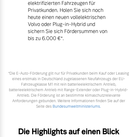
elektrifizierten Fahrzeugen für
Privatkunden. Holen Sie sich noch
heute einen neuen vollelektrischen
Volvo oder Plug-in-Hybrid und
sichern Sie sich Fördersummen von
bis zu 6.000 €⁠*.
*Die E‑Auto-Förderung gilt nur für Privatkunden beim Kauf oder Leasing
eines erstmals in Deutschland zugelassenen Neufahrzeugs der EU-
Fahrzeugklasse M1 mit rein batterieelektrischem Antrieb,
batterieelektrischem Antrieb mit Range-Extender oder Plug-in-Hybrid-
Antrieb. Die Förderung ist an bestimmte klimaschutzrelevante
Anforderungen gebunden. Weitere Informationen finden Sie auf der
Seite des
Bundesumweltministeriums.
Die Highlights auf einen Blick