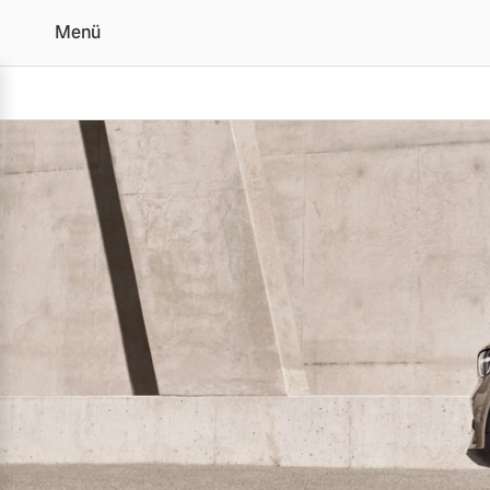
Menü
Volvo Autopflege
Vollelektrisch
6 Modelle
Plug-in Hybrid
3 Modelle