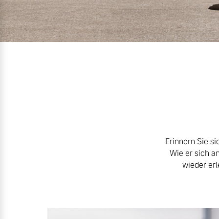
Mild-Hybrid
4 Modelle
Geschäftskunden
Editionsmodelle
Aktuelle Angebote
Über uns
Erinnern Sie s
Wie er sich a
Konnektivität
wieder erl
Geschäftskunden
Unser Team
Volvo Gebrauchtwagenbörse
Kontakt und Anfahrt
Angebot anfragen