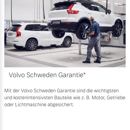
Bitte sprechen Sie uns
Fahrzeug konfigurieren
direkt an.
Mehr erfahren
Sofort verfügbare Fahrzeuge
Frühjahrscheck
Entdecken Sie unsere
Volvo Selekt
saisonalen Angebote.
Gebrauchtwagen
Volvo Schweden Garantie*
Mehr erfahren
Die Neuwagenalternative
Mehr erfahren
Mit der Volvo Schweden Garantie sind die wichtigsten
und kostenintensivsten Bauteile wie z. B. Motor, Getriebe
oder Lichtmaschine abgesichert.
Finanzierung & Leasing
Editionsmodelle
Versicherung
Jetzt kennenlernen