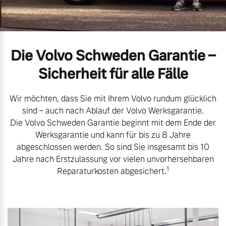
Volvo Gebrauchtwagenbörse
Kontakt und Anfahrt
Mild-Hybrid
4 Modelle
Gebrauchtwagen
Karriere
Die Volvo Schweden Garantie –
Unsere News & Events
Sicherheit für alle Fälle
Aktuelle Zubehörangebote
Wir möchten, dass Sie mit Ihrem Volvo rundum glücklich
Zubehörkatalog
Geschäftskunden
sind – auch nach Ablauf der Volvo Werksgarantie.
Die Volvo Schweden Garantie beginnt mit dem Ende der
Werksgarantie und kann für bis zu 8 Jahre
Editionsmodelle
Service by Volvo
abgeschlossen werden. So sind Sie insgesamt bis 10
Jahre nach Erstzulassung vor vielen unvorhersehbaren
Konnektivität
1
Reparaturkosten abgesichert.
Sie erhalten bei uns eine
Vielzahl von Original
Volvo Winter- und
Angebot anfragen
Sommer Kompletträder.