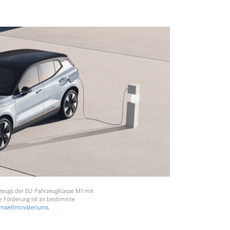
rzeugs der EU-Fahrzeugklasse M1 mit
e Förderung ist an bestimmte
weltministeriums.