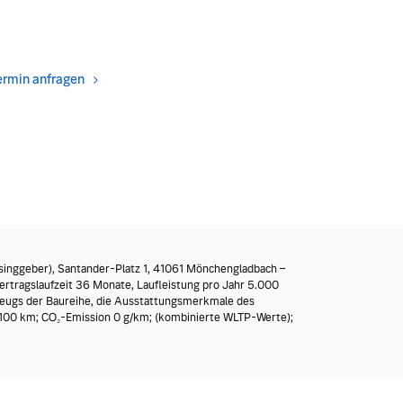
ermin anfragen
inggeber), Santander-Platz 1, 41061 Mönchengladbach –
Vertragslaufzeit 36 Monate, Laufleistung pro Jahr 5.000
hrzeugs der Baureihe, die Ausstattungsmerkmale des
h/100 km; CO₂-Emission 0 g/km; (kombinierte WLTP-Werte);