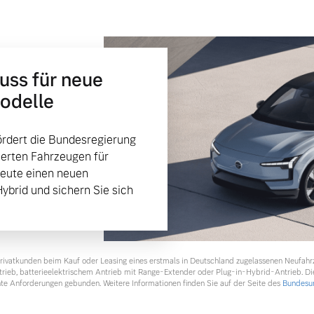
huss für neue
Modelle
rdert die Bundesregierung
ierten Fahrzeugen für
heute einen neuen
Hybrid und sichern Sie sich
 Privatkunden beim Kauf oder Leasing eines erstmals in Deutschland zugelassenen Neufah
ntrieb, batterieelektrischem Antrieb mit Range-Extender oder Plug-in-Hybrid-Antrieb. Di
te Anforderungen gebunden. Weitere Informationen finden Sie auf der Seite des
Bundesum