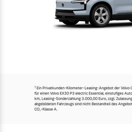
Frühjahrscheck
Mehr erfahren
Entdecken Sie unsere saisonalen A
Mehr erfahren
Finanzierung & Leasing
Versicherung
1
Ein Privatkunden-Kilometer-Leasing-Angebot der Volvo Ca
für einen Volvo EX30 P3 electric Essential, einstufiges A
km, Leasing-Sonderzahlung 3.000,00 Euro, zzgl. Zulassungs
abgebildeten Fahrzeugs sind nicht Bestandteil des Angebo
CO₂-Klasse A.