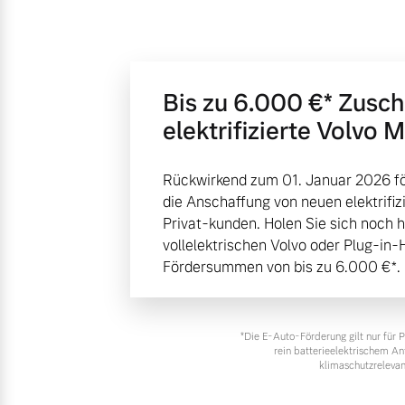
Bis zu 6.000 €⁠* Zusc
elektrifizierte Volvo 
Rückwirkend zum 01. Januar 2026 fö
die Anschaffung von neuen elektrifiz
Privat-kunden. Holen Sie sich noch 
vollelektrischen Volvo oder Plug-in-
Fördersummen von bis zu 6.000 €⁠*.
*Die E‑Auto-Förderung gilt nur für
rein batterieelektrischem A
klimaschutzrelevan