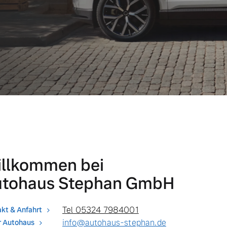
llkommen bei
utohaus Stephan GmbH
Tel 05324 7984001
kt & Anfahrt
info@autohaus-stephan.de
r Autohaus