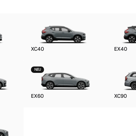
XC40
EX40
NEU
EX60
XC90