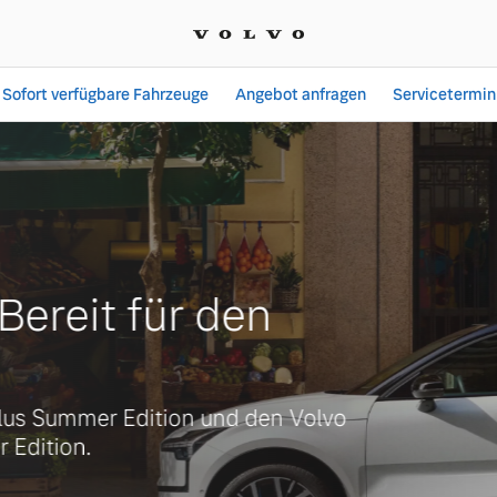
Sofort verfügbare Fahrzeuge
Angebot anfragen
Servicetermin
slar | Autohaus Stephan 
ereit für den
s Summer Edition und den Volvo
dition.